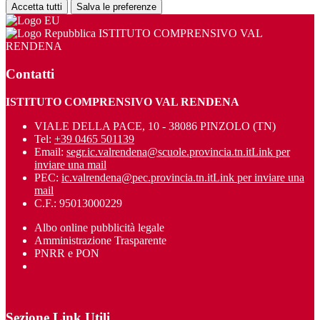
Accetta tutti
Salva le preferenze
ISTITUTO COMPRENSIVO VAL
RENDENA
Contatti
ISTITUTO COMPRENSIVO VAL RENDENA
VIALE DELLA PACE, 10 - 38086 PINZOLO (TN)
Tel:
+39 0465 501139
Email:
segr.ic.valrendena@scuole.provincia.tn.it
Link per
inviare una mail
PEC:
ic.valrendena@pec.provincia.tn.it
Link per inviare una
mail
C.F.: 95013000229
Albo online pubblicità legale
Amministrazione Trasparente
PNRR e PON
Sezione Link Utili