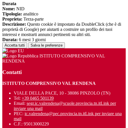
Durata
Nome:
NID
Tipologia:
analitico
Proprieta:
Terza-parte
Descrizione:
Questo cookie è impostato da DoubleClick (che è di
proprietà di Google) per aiutarti a costruire un profilo dei tuoi
interessi e mostrarti annunci pertinenti su altri siti.
Durata:
6 mesi 3 giorni
Accetta tutti
Salva le preferenze
ISTITUTO COMPRENSIVO VAL
RENDENA
Contatti
ISTITUTO COMPRENSIVO VAL RENDENA
VIALE DELLA PACE, 10 - 38086 PINZOLO (TN)
Tel:
+39 0465 501139
Email:
segr.ic.valrendena@scuole.provincia.tn.it
Link per
inviare una mail
PEC:
ic.valrendena@pec.provincia.tn.it
Link per inviare una
mail
C.F.: 95013000229