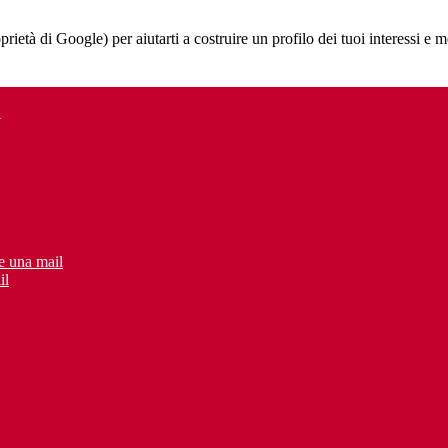
à di Google) per aiutarti a costruire un profilo dei tuoi interessi e most
A
e una mail
il