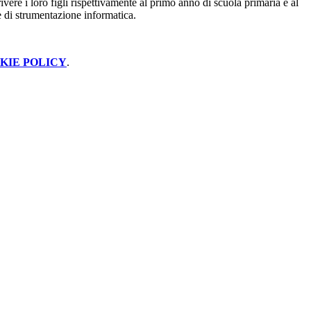
ivere i loro figli rispettivamente al primo anno di scuola primaria e al
ve di strumentazione informatica.
KIE POLICY
.