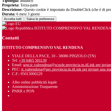
Tipologia:
analitico
Proprieta:
Terza-parte
Descrizione:
Questo cookie è impostato da DoubleClick (che è di propriet
Durata:
6 mesi 3 giorni
Accetta tutti
Salva le preferenze
ISTITUTO COMPRENSIVO VAL RENDEN
Contatti
ISTITUTO COMPRENSIVO VAL RENDENA
VIALE DELLA PACE, 10 - 38086 PINZOLO (TN)
Tel:
+39 0465 501139
Email:
segr.ic.valrendena@scuole.provincia.tn.it
Link per inviar
PEC:
ic.valrendena@pec.provincia.tn.it
Link per inviare una ma
C.F.: 95013000229
Albo online pubblicità legale
Amministrazione Trasparente
PNRR e PON