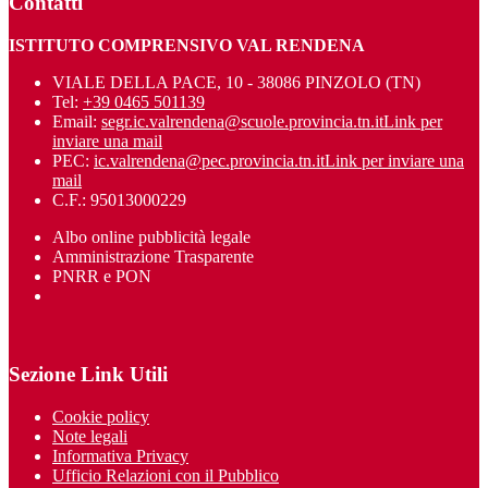
Contatti
ISTITUTO COMPRENSIVO VAL RENDENA
VIALE DELLA PACE, 10 - 38086 PINZOLO (TN)
Tel:
+39 0465 501139
Email:
segr.ic.valrendena@scuole.provincia.tn.it
Link per
inviare una mail
PEC:
ic.valrendena@pec.provincia.tn.it
Link per inviare una
mail
C.F.: 95013000229
Albo online pubblicità legale
Amministrazione Trasparente
PNRR e PON
Sezione Link Utili
Cookie policy
Note legali
Informativa Privacy
Ufficio Relazioni con il Pubblico