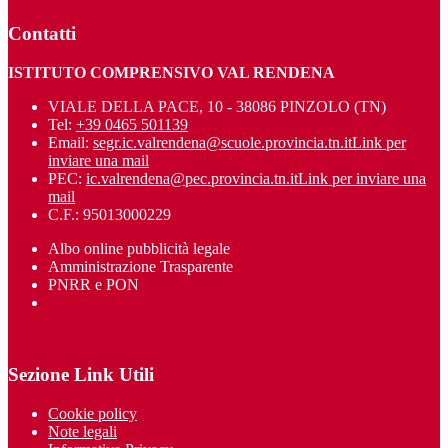
Contatti
ISTITUTO COMPRENSIVO VAL RENDENA
VIALE DELLA PACE, 10 - 38086 PINZOLO (TN)
Tel:
+39 0465 501139
Email:
segr.ic.valrendena@scuole.provincia.tn.it
Link per
inviare una mail
PEC:
ic.valrendena@pec.provincia.tn.it
Link per inviare una
mail
C.F.: 95013000229
Albo online pubblicità legale
Amministrazione Trasparente
PNRR e PON
Sezione Link Utili
Cookie policy
Note legali