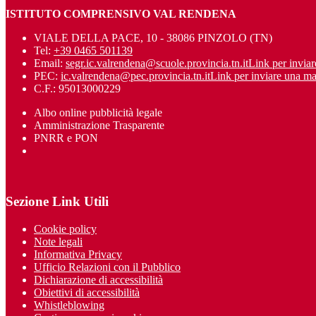
ISTITUTO COMPRENSIVO VAL RENDENA
VIALE DELLA PACE, 10 - 38086 PINZOLO (TN)
Tel:
+39 0465 501139
Email:
segr.ic.valrendena@scuole.provincia.tn.it
Link per inviar
PEC:
ic.valrendena@pec.provincia.tn.it
Link per inviare una ma
C.F.: 95013000229
Albo online pubblicità legale
Amministrazione Trasparente
PNRR e PON
Sezione Link Utili
Cookie policy
Note legali
Informativa Privacy
Ufficio Relazioni con il Pubblico
Dichiarazione di accessibilità
Obiettivi di accessibilità
Whistleblowing