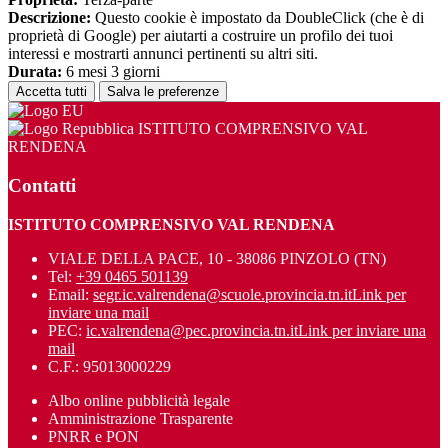
Descrizione:
Questo cookie è impostato da DoubleClick (che è di
proprietà di Google) per aiutarti a costruire un profilo dei tuoi
interessi e mostrarti annunci pertinenti su altri siti.
Durata:
6 mesi 3 giorni
Accetta tutti
Salva le preferenze
ISTITUTO COMPRENSIVO VAL
RENDENA
Contatti
ISTITUTO COMPRENSIVO VAL RENDENA
VIALE DELLA PACE, 10 - 38086 PINZOLO (TN)
Tel:
+39 0465 501139
Email:
segr.ic.valrendena@scuole.provincia.tn.it
Link per
inviare una mail
PEC:
ic.valrendena@pec.provincia.tn.it
Link per inviare una
mail
C.F.: 95013000229
Albo online pubblicità legale
Amministrazione Trasparente
PNRR e PON