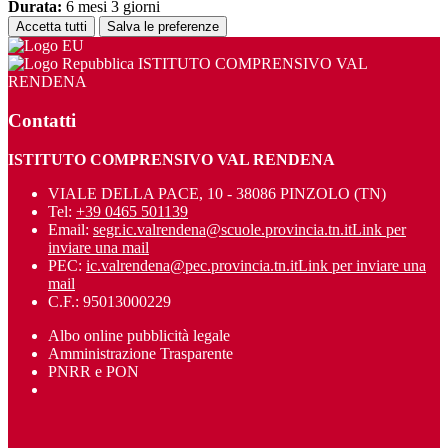
Durata:
6 mesi 3 giorni
Accetta tutti
Salva le preferenze
ISTITUTO COMPRENSIVO VAL
RENDENA
Contatti
ISTITUTO COMPRENSIVO VAL RENDENA
VIALE DELLA PACE, 10 - 38086 PINZOLO (TN)
Tel:
+39 0465 501139
Email:
segr.ic.valrendena@scuole.provincia.tn.it
Link per
inviare una mail
PEC:
ic.valrendena@pec.provincia.tn.it
Link per inviare una
mail
C.F.: 95013000229
Albo online pubblicità legale
Amministrazione Trasparente
PNRR e PON