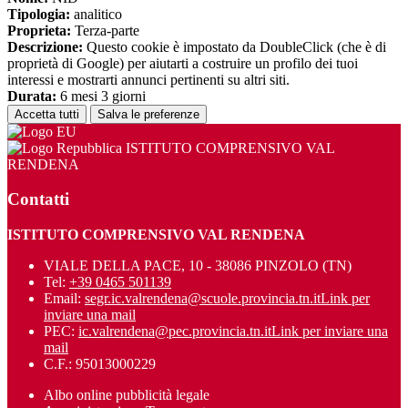
Tipologia:
analitico
Proprieta:
Terza-parte
Descrizione:
Questo cookie è impostato da DoubleClick (che è di
proprietà di Google) per aiutarti a costruire un profilo dei tuoi
interessi e mostrarti annunci pertinenti su altri siti.
Durata:
6 mesi 3 giorni
Accetta tutti
Salva le preferenze
ISTITUTO COMPRENSIVO VAL
RENDENA
Contatti
ISTITUTO COMPRENSIVO VAL RENDENA
VIALE DELLA PACE, 10 - 38086 PINZOLO (TN)
Tel:
+39 0465 501139
Email:
segr.ic.valrendena@scuole.provincia.tn.it
Link per
inviare una mail
PEC:
ic.valrendena@pec.provincia.tn.it
Link per inviare una
mail
C.F.: 95013000229
Albo online pubblicità legale