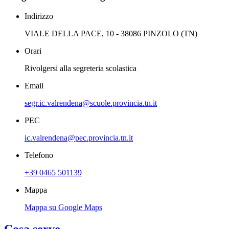
Indirizzo
VIALE DELLA PACE, 10 - 38086 PINZOLO (TN)
Orari
Rivolgersi alla segreteria scolastica
Email
segr.ic.valrendena@scuole.provincia.tn.it
PEC
ic.valrendena@pec.provincia.tn.it
Telefono
+39 0465 501139
Mappa
Mappa su Google Maps