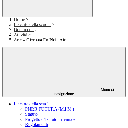
Home
>
Le carte della scuola
>
Documenti
>
Attività
>
Arte – Giornata En Plein Air
Menu di
navigazione
Le carte della scuola
PNRR FUTURA (M.I.M.)
Statuto
Progetto d’Istituto Triennale
Regolamenti