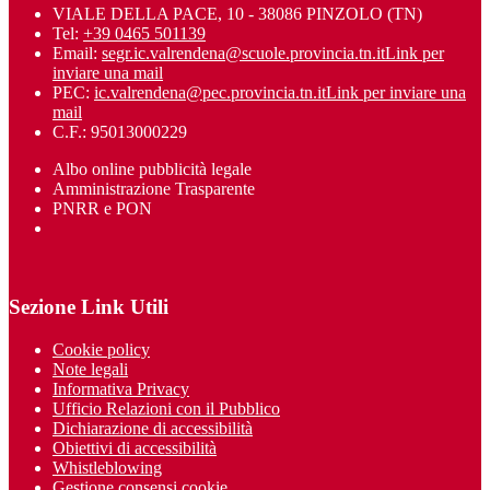
VIALE DELLA PACE, 10 - 38086 PINZOLO (TN)
Tel:
+39 0465 501139
Email:
segr.ic.valrendena@scuole.provincia.tn.it
Link per
inviare una mail
PEC:
ic.valrendena@pec.provincia.tn.it
Link per inviare una
mail
C.F.: 95013000229
Albo online pubblicità legale
Amministrazione Trasparente
PNRR e PON
Sezione Link Utili
Cookie policy
Note legali
Informativa Privacy
Ufficio Relazioni con il Pubblico
Dichiarazione di accessibilità
Obiettivi di accessibilità
Whistleblowing
Gestione consensi cookie