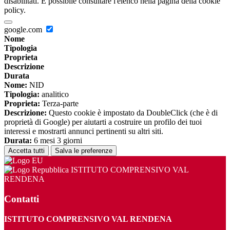
disabilitati. È possibile consultare l'elenco nella pagina della cookie
policy.
google.com
Nome
Tipologia
Proprieta
Descrizione
Durata
Nome:
NID
Tipologia:
analitico
Proprieta:
Terza-parte
Descrizione:
Questo cookie è impostato da DoubleClick (che è di
proprietà di Google) per aiutarti a costruire un profilo dei tuoi
interessi e mostrarti annunci pertinenti su altri siti.
Durata:
6 mesi 3 giorni
Accetta tutti
Salva le preferenze
ISTITUTO COMPRENSIVO VAL
RENDENA
Contatti
ISTITUTO COMPRENSIVO VAL RENDENA