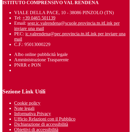
ISTITUTO COMPRENSIVO VAL RENDENA
VIALE DELLA PACE, 10 - 38086 PINZOLO (TN)
Tel:
+39 0465 501139
Email:
segr.ic.valrendena@scuole.provincia.tn.it
Link per
inviare una mail
PEC:
ic.valrendena@pec.provincia.tn.it
Link per inviare una
mail
C.F.: 95013000229
Albo online pubblicità legale
Amministrazione Trasparente
PNRR e PON
Sezione Link Utili
Cookie policy
Note legali
Informativa Privacy
Ufficio Relazioni con il Pubblico
Dichiarazione di accessibilità
Obiettivi di accessibilità