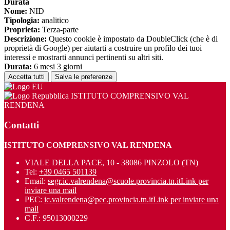
Durata
Nome:
NID
Tipologia:
analitico
Proprieta:
Terza-parte
Descrizione:
Questo cookie è impostato da DoubleClick (che è di
proprietà di Google) per aiutarti a costruire un profilo dei tuoi
interessi e mostrarti annunci pertinenti su altri siti.
Durata:
6 mesi 3 giorni
Accetta tutti
Salva le preferenze
ISTITUTO COMPRENSIVO VAL
RENDENA
Contatti
ISTITUTO COMPRENSIVO VAL RENDENA
VIALE DELLA PACE, 10 - 38086 PINZOLO (TN)
Tel:
+39 0465 501139
Email:
segr.ic.valrendena@scuole.provincia.tn.it
Link per
inviare una mail
PEC:
ic.valrendena@pec.provincia.tn.it
Link per inviare una
mail
C.F.: 95013000229