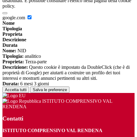
disabilitati. È possibile consultare l'elenco nella pagina della cookie
policy.
google.com
Nome
Tipologia
Proprieta
Descrizione
Durata
Nome:
NID
Tipologia:
analitico
Proprieta:
Terza-parte
Descrizione:
Questo cookie è impostato da DoubleClick (che è di
proprietà di Google) per aiutarti a costruire un profilo dei tuoi
interessi e mostrarti annunci pertinenti su altri siti.
Durata:
6 mesi 3 giorni
Accetta tutti
Salva le preferenze
ISTITUTO COMPRENSIVO VAL
RENDENA
Contatti
ISTITUTO COMPRENSIVO VAL RENDENA