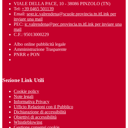
VIALE DELLA PACE, 10 - 38086 PINZOLO (TN)
Tel:
+39 0465 501139
Email:
segr.ic.valrendena@scuole.provincia.tn.it
Link per
inviare una mail
PEC:
ic.valrendena@pec.provincia.tn.it
Link per inviare una
mail
C.F.: 95013000229
Albo online pubblicità legale
Amministrazione Trasparente
PNRR e PON
Sezione Link Utili
Cookie policy
Note legali
Informativa Privacy
Ufficio Relazioni con il Pubblico
Dichiarazione di accessibilità
Obiettivi di accessibilità
Whistleblowing
Gestione consensi cookie