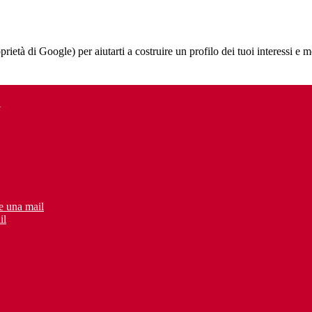
à di Google) per aiutarti a costruire un profilo dei tuoi interessi e most
A
e una mail
il