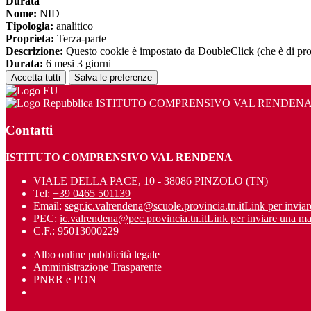
Durata
Nome:
NID
Tipologia:
analitico
Proprieta:
Terza-parte
Descrizione:
Questo cookie è impostato da DoubleClick (che è di propriet
Durata:
6 mesi 3 giorni
Accetta tutti
Salva le preferenze
ISTITUTO COMPRENSIVO VAL RENDEN
Contatti
ISTITUTO COMPRENSIVO VAL RENDENA
VIALE DELLA PACE, 10 - 38086 PINZOLO (TN)
Tel:
+39 0465 501139
Email:
segr.ic.valrendena@scuole.provincia.tn.it
Link per inviar
PEC:
ic.valrendena@pec.provincia.tn.it
Link per inviare una ma
C.F.: 95013000229
Albo online pubblicità legale
Amministrazione Trasparente
PNRR e PON