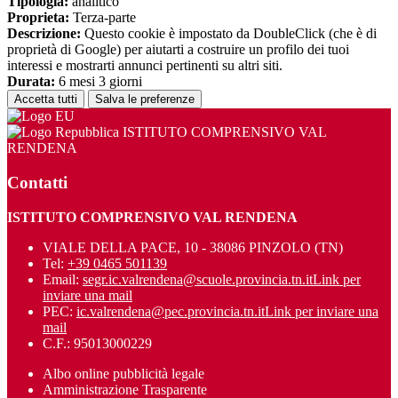
Tipologia:
analitico
Proprieta:
Terza-parte
Descrizione:
Questo cookie è impostato da DoubleClick (che è di
proprietà di Google) per aiutarti a costruire un profilo dei tuoi
interessi e mostrarti annunci pertinenti su altri siti.
Durata:
6 mesi 3 giorni
Accetta tutti
Salva le preferenze
ISTITUTO COMPRENSIVO VAL
RENDENA
Contatti
ISTITUTO COMPRENSIVO VAL RENDENA
VIALE DELLA PACE, 10 - 38086 PINZOLO (TN)
Tel:
+39 0465 501139
Email:
segr.ic.valrendena@scuole.provincia.tn.it
Link per
inviare una mail
PEC:
ic.valrendena@pec.provincia.tn.it
Link per inviare una
mail
C.F.: 95013000229
Albo online pubblicità legale
Amministrazione Trasparente