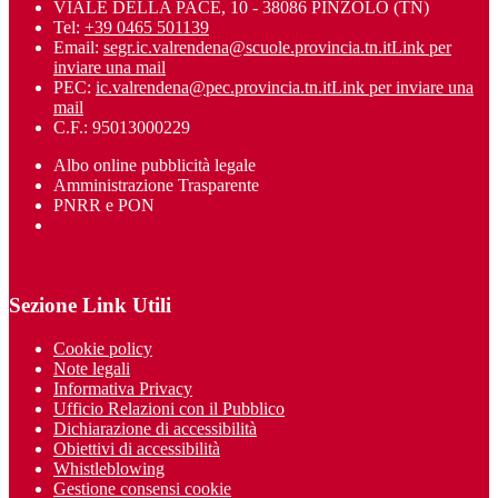
VIALE DELLA PACE, 10 - 38086 PINZOLO (TN)
Tel:
+39 0465 501139
Email:
segr.ic.valrendena@scuole.provincia.tn.it
Link per
inviare una mail
PEC:
ic.valrendena@pec.provincia.tn.it
Link per inviare una
mail
C.F.: 95013000229
Albo online pubblicità legale
Amministrazione Trasparente
PNRR e PON
Sezione Link Utili
Cookie policy
Note legali
Informativa Privacy
Ufficio Relazioni con il Pubblico
Dichiarazione di accessibilità
Obiettivi di accessibilità
Whistleblowing
Gestione consensi cookie