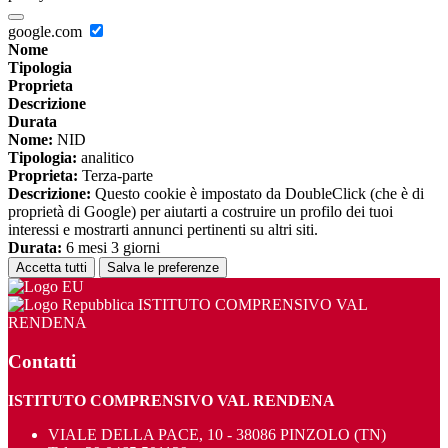
google.com
Nome
Tipologia
Proprieta
Descrizione
Durata
Nome:
NID
Tipologia:
analitico
Proprieta:
Terza-parte
Descrizione:
Questo cookie è impostato da DoubleClick (che è di
proprietà di Google) per aiutarti a costruire un profilo dei tuoi
interessi e mostrarti annunci pertinenti su altri siti.
Durata:
6 mesi 3 giorni
Accetta tutti
Salva le preferenze
ISTITUTO COMPRENSIVO VAL
RENDENA
Contatti
ISTITUTO COMPRENSIVO VAL RENDENA
VIALE DELLA PACE, 10 - 38086 PINZOLO (TN)