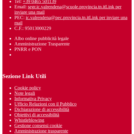
Tel:
+39 0465 501139
Email:
segr.ic.valrendena@scuole.provincia.tn.it
Link per
inviare una mail
PEC:
ic.valrendena@pec.provincia.tn.it
Link per inviare una
mail
C.F.: 95013000229
Albo online pubblicità legale
Amministrazione Trasparente
PNRR e PON
Sezione Link Utili
Cookie policy
Note legali
Informativa Privacy
Ufficio Relazioni con il Pubblico
Dichiarazione di accessibilità
Obiettivi di accessibilità
Whistleblowing
Gestione consensi cookie
Amministrazione trasparente