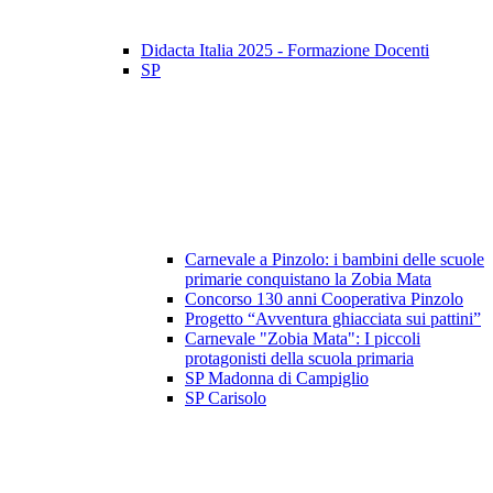
Didacta Italia 2025 - Formazione Docenti
SP
Carnevale a Pinzolo: i bambini delle scuole
primarie conquistano la Zobia Mata
Concorso 130 anni Cooperativa Pinzolo
Progetto “Avventura ghiacciata sui pattini”
Carnevale "Zobia Mata": I piccoli
protagonisti della scuola primaria
SP Madonna di Campiglio
SP Carisolo