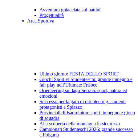
Avventura ghiacciata sui pattini
Progettualità
Area Sportiva
Ultimo giorno: FESTA DELLO SPORT
Giochi Sportivi Studenteschi: grande impegno e
fair play nell’Ultimate Frisbee
Orienteering sul lago Serraia: sport, natura ed
emozioni
Successo per la gara di orienteering: studenti
protagonisti a Spiazzo
Provinciali di Badminton: sport, impegno e gioco
di squadra
Alla scoperta della montagna in sicurezza
Campionati Studenteschi 2026: grande successo
a Folgaria