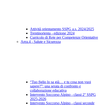
Attività orientamento SSPG a.s. 2024/2025
Trentinorienta - edizione 2024
Curricolo di Rete per Competenze Orientative
Area.4 - Salute e Sicurezza
“Tuo figlio lo sa già… e tu cosa non vuoi
sapere?”: una serata di confronto e
collaborazione educativa
Intervento Soccorso Alpino - classi 2° SSPG
2025-2026
Intervento Soccorso Alpino - classi seconde