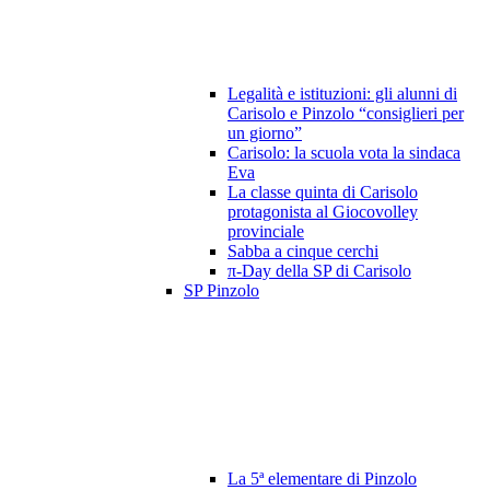
Legalità e istituzioni: gli alunni di
Carisolo e Pinzolo “consiglieri per
un giorno”
Carisolo: la scuola vota la sindaca
Eva
La classe quinta di Carisolo
protagonista al Giocovolley
provinciale
Sabba a cinque cerchi
π-Day della SP di Carisolo
SP Pinzolo
La 5ª elementare di Pinzolo