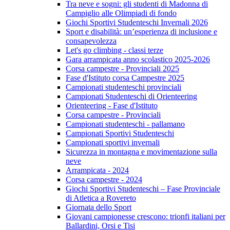
Tra neve e sogni: gli studenti di Madonna di
Campiglio alle Olimpiadi di fondo
Giochi Sportivi Studenteschi Invernali 2026
Sport e disabilità: un’esperienza di inclusione e
consapevolezza
Let's go climbing - classi terze
Gara arrampicata anno scolastico 2025-2026
Corsa campestre - Provinciali 2025
Fase d'Istituto corsa Campestre 2025
Campionati studenteschi provinciali
Campionati Studenteschi di Orienteering
Orienteering - Fase d'Istituto
Corsa campestre - Provinciali
Campionati studenteschi - pallamano
Campionati Sportivi Studenteschi
Campionati sportivi invernali
Sicurezza in montagna e movimentazione sulla
neve
Arrampicata - 2024
Corsa campestre - 2024
Giochi Sportivi Studenteschi – Fase Provinciale
di Atletica a Rovereto
Giornata dello Sport
Giovani campionesse crescono: trionfi italiani per
Ballardini, Orsi e Tisi