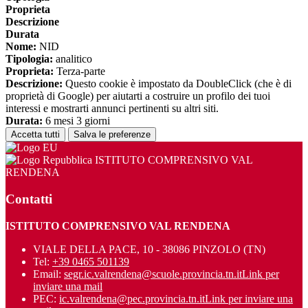
Proprieta
Descrizione
Durata
Nome:
NID
Tipologia:
analitico
Proprieta:
Terza-parte
Descrizione:
Questo cookie è impostato da DoubleClick (che è di
proprietà di Google) per aiutarti a costruire un profilo dei tuoi
interessi e mostrarti annunci pertinenti su altri siti.
Durata:
6 mesi 3 giorni
Accetta tutti
Salva le preferenze
ISTITUTO COMPRENSIVO VAL
RENDENA
Contatti
ISTITUTO COMPRENSIVO VAL RENDENA
VIALE DELLA PACE, 10 - 38086 PINZOLO (TN)
Tel:
+39 0465 501139
Email:
segr.ic.valrendena@scuole.provincia.tn.it
Link per
inviare una mail
PEC:
ic.valrendena@pec.provincia.tn.it
Link per inviare una