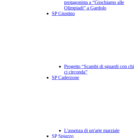
protagonista a “Giochiamo alle
Olimpiadi” a Gardolo
SP Giustino
Progetto “Scambi di sguardi con chi
ci circonda”
SP Caderzone
L'assenza di un'arte marziale
SP Spiazzo