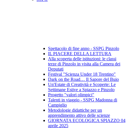
Spettacolo di fine anno - SSPG Pinzolo
IL PIACERE DELLA LETTURA
Alla scoperta delle istituzioni: le classi
terze di Pinzolo in visita alla Camera dei
Deputati
Festival "Scienza Under 18 Trentino"
Dark on the Road… Il Sapore del Buio
Un'Estate di Creatività e Scoperte: Le
Settimane Estive a Spiazzo e Pinzolo
Progetto "valori olimpici"
Talenti in viaggio - SSPG Madonna di
Campiglio
Metodologie didattiche per un
apprendimento attivo delle scienze
GIORNATA ECOLOGICA SPIAZZO 04
aprile 2025