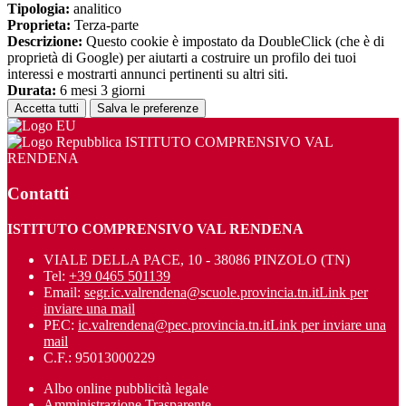
Tipologia:
analitico
Proprieta:
Terza-parte
Descrizione:
Questo cookie è impostato da DoubleClick (che è di
proprietà di Google) per aiutarti a costruire un profilo dei tuoi
interessi e mostrarti annunci pertinenti su altri siti.
Durata:
6 mesi 3 giorni
Accetta tutti
Salva le preferenze
ISTITUTO COMPRENSIVO VAL
RENDENA
Contatti
ISTITUTO COMPRENSIVO VAL RENDENA
VIALE DELLA PACE, 10 - 38086 PINZOLO (TN)
Tel:
+39 0465 501139
Email:
segr.ic.valrendena@scuole.provincia.tn.it
Link per
inviare una mail
PEC:
ic.valrendena@pec.provincia.tn.it
Link per inviare una
mail
C.F.: 95013000229
Albo online pubblicità legale
Amministrazione Trasparente