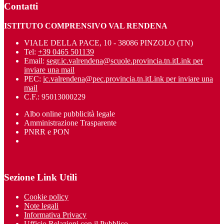
Contatti
ISTITUTO COMPRENSIVO VAL RENDENA
VIALE DELLA PACE, 10 - 38086 PINZOLO (TN)
Tel:
+39 0465 501139
Email:
segr.ic.valrendena@scuole.provincia.tn.it
Link per
inviare una mail
PEC:
ic.valrendena@pec.provincia.tn.it
Link per inviare una
mail
C.F.: 95013000229
Albo online pubblicità legale
Amministrazione Trasparente
PNRR e PON
Sezione Link Utili
Cookie policy
Note legali
Informativa Privacy
Ufficio Relazioni con il Pubblico