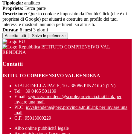
Tipologia:
analitico
Proprieta:
Terza-parte
Descrizione:
Questo cookie è impostato da DoubleClick (che è di
proprietà di Google) per aiutarti a costruire un profilo dei tuoi
interessi e mostrarti annunci pertinenti su altri siti.
Durata:
6 mesi 3 giorni
Accetta tutti
Salva le preferenze
ISTITUTO COMPRENSIVO VAL
RENDENA
Contatti
ISTITUTO COMPRENSIVO VAL RENDENA
VIALE DELLA PACE, 10 - 38086 PINZOLO (TN)
Tel:
+39 0465 501139
Email:
segr.ic.valrendena@scuole.provincia.tn.it
Link per
inviare una mail
PEC:
ic.valrendena@pec.provincia.tn.it
Link per inviare una
mail
C.F.: 95013000229
Albo online pubblicità legale
Amministrazione Trasparente