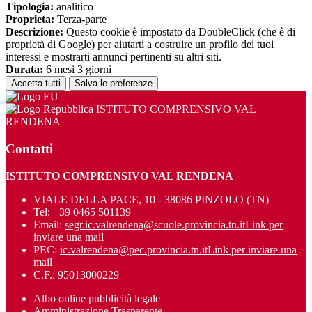
Tipologia:
analitico
Proprieta:
Terza-parte
Descrizione:
Questo cookie è impostato da DoubleClick (che è di
proprietà di Google) per aiutarti a costruire un profilo dei tuoi
interessi e mostrarti annunci pertinenti su altri siti.
Durata:
6 mesi 3 giorni
Accetta tutti
Salva le preferenze
ISTITUTO COMPRENSIVO VAL
RENDENA
Contatti
ISTITUTO COMPRENSIVO VAL RENDENA
VIALE DELLA PACE, 10 - 38086 PINZOLO (TN)
Tel:
+39 0465 501139
Email:
segr.ic.valrendena@scuole.provincia.tn.it
Link per
inviare una mail
PEC:
ic.valrendena@pec.provincia.tn.it
Link per inviare una
mail
C.F.: 95013000229
Albo online pubblicità legale
Amministrazione Trasparente