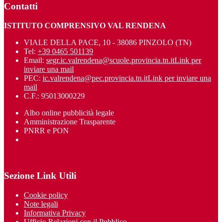
Contatti
ISTITUTO COMPRENSIVO VAL RENDENA
VIALE DELLA PACE, 10 - 38086 PINZOLO (TN)
Tel:
+39 0465 501139
Email:
segr.ic.valrendena@scuole.provincia.tn.it
Link per
inviare una mail
PEC:
ic.valrendena@pec.provincia.tn.it
Link per inviare una
mail
C.F.: 95013000229
Albo online pubblicità legale
Amministrazione Trasparente
PNRR e PON
Sezione Link Utili
Cookie policy
Note legali
Informativa Privacy
Ufficio Relazioni con il Pubblico