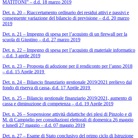
MATITONI” – d.d. 18 marzo 2019
Det. n. 20 – Riaccertamento ordinario dei residui attivi e passivi e
conseguente variazione del bilancio di previsione – d.d. 20 marzo
2019
Det. n. 21 – Impegno di spesa per l’acquisto di un firewall per la
scuola di Giustino – d.d. 27 marzo 2019
Det. n. 22 – Impegno di spesa per l’acquisto di materiale informatico
– d.d. 3 aprile 2019
Det. n. 23 – Proposta di adozione per il rendiconto per l’anno 2018
– d.d. 15 Aprile 2019
Det. n. 24 – Bilancio finanziario gestionale 2019/2021 prelievo dal
fondo di riserva di cassa- d.d. 17 Aprile 2019
Det. n. 25 – Bilancio gestionale finanziario 2019/2021, aumento di
cassa e diminuzione di competenza – d.d. 19 Aprile 2019
Det. n. 26 – Sospensione attività didattiche dei plesi di Pinzolo e di
M. di Campiglio per consultazioni elettorali di domenica 26 maggio
e lunedì 27 maggio – d.d. 07 maggio 2019
Det. n. 27 – Esame di Stato conclusivo del primo ciclo di Istruzione