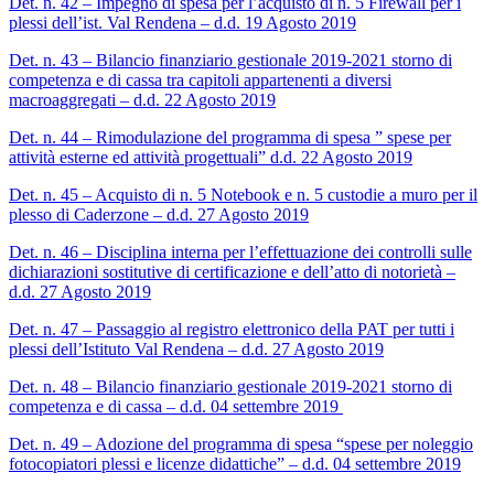
Det. n. 42 – Impegno di spesa per l’acquisto di n. 5 Firewall per i
plessi dell’ist. Val Rendena – d.d. 19 Agosto 2019
Det. n. 43 – Bilancio finanziario gestionale 2019-2021 storno di
competenza e di cassa tra capitoli appartenenti a diversi
macroaggregati – d.d. 22 Agosto 2019
Det. n. 44 – Rimodulazione del programma di spesa ” spese per
attività esterne ed attività progettuali” d.d. 22 Agosto 2019
Det. n. 45 – Acquisto di n. 5 Notebook e n. 5 custodie a muro per il
plesso di Caderzone – d.d. 27 Agosto 2019
Det. n. 46 – Disciplina interna per l’effettuazione dei controlli sulle
dichiarazioni sostitutive di certificazione e dell’atto di notorietà –
d.d. 27 Agosto 2019
Det. n. 47 – Passaggio al registro elettronico della PAT per tutti i
plessi dell’Istituto Val Rendena – d.d. 27 Agosto 2019
Det. n. 48 – Bilancio finanziario gestionale 2019-2021 storno di
competenza e di cassa – d.d. 04 settembre 2019
Det. n. 49 – Adozione del programma di spesa “spese per noleggio
fotocopiatori plessi e licenze didattiche” – d.d. 04 settembre 2019