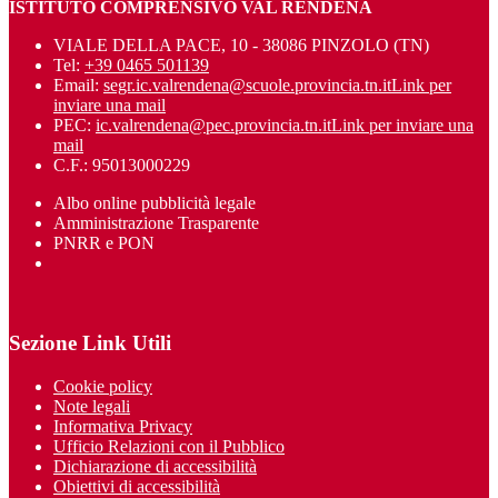
ISTITUTO COMPRENSIVO VAL RENDENA
VIALE DELLA PACE, 10 - 38086 PINZOLO (TN)
Tel:
+39 0465 501139
Email:
segr.ic.valrendena@scuole.provincia.tn.it
Link per
inviare una mail
PEC:
ic.valrendena@pec.provincia.tn.it
Link per inviare una
mail
C.F.: 95013000229
Albo online pubblicità legale
Amministrazione Trasparente
PNRR e PON
Sezione Link Utili
Cookie policy
Note legali
Informativa Privacy
Ufficio Relazioni con il Pubblico
Dichiarazione di accessibilità
Obiettivi di accessibilità