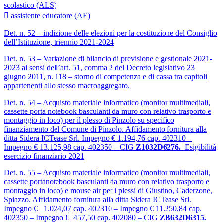
scolastico (ALS)
 assistente educatore (AE)
Det. n. 52 – indizione delle elezioni per la costituzione del Consiglio
dell’Istituzione, triennio 2021-2024
Det. n. 53 – Variazione di bilancio di previsione e gestionale 2021-
2023 ai sensi dell’art. 51, comma 2 del Decreto legislativo 23
giugno 2011, n. 118 – storno di competenza e di cassa tra capitoli
appartenenti allo stesso macroaggregato.
Det. n. 54 – Acquisto materiale informatico (monitor multimediali,
cassette porta notebook basculanti da muro con relativo trasporto e
montaggio in loco) per il plesso di Pinzolo su specifico
finanziamento del Comune di Pinzolo. Affidamento fornitura alla
ditta Sidera ICTease Srl. Impegno € 1.194,76 cap. 402310 –
Impegno € 13.125,98 cap. 402350 – CIG
Z1032D6276.
Esigibilità
esercizio finanziario 2021
Det. n. 55 – Acquisto materiale informatico (monitor multimediali,
cassette portanotebook basculanti da muro con relativo trasporto e
montaggio in loco) e mouse air per i plessi di Giustino, Caderzone,
Spiazzo. Affidamento fornitura alla ditta Sidera ICTease Srl.
Impegno € 1.024,07 cap. 402310 – Impegno € 11.250,84 cap.
402350 – Impegno € 457,50 cap. 402080 – CIG
ZB632D6315.