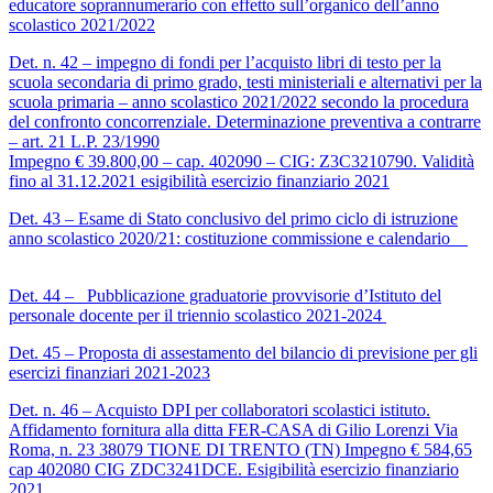
educatore soprannumerario con effetto sull’organico dell’anno
scolastico 2021/2022
Det. n. 42 – impegno di fondi per l’acquisto libri di testo per la
scuola secondaria di primo grado, testi ministeriali e alternativi per la
scuola primaria – anno scolastico 2021/2022 secondo la procedura
del confronto concorrenziale. Determinazione preventiva a contrarre
– art. 21 L.P. 23/1990
Impegno € 39.800,00 – cap. 402090 – CIG: Z3C3210790. Validità
fino al 31.12.2021 esigibilità esercizio finanziario 2021
Det. 43 – Esame di Stato conclusivo del primo ciclo di istruzione
anno scolastico 2020/21: costituzione commissione e calendario
Det. 44 – Pubblicazione graduatorie provvisorie d’Istituto del
personale docente per il triennio scolastico 2021-2024
Det. 45 – Proposta di assestamento del bilancio di previsione per gli
esercizi finanziari 2021-2023
Det. n. 46 – Acquisto DPI per collaboratori scolastici istituto.
Affidamento fornitura alla ditta FER-CASA di Gilio Lorenzi Via
Roma, n. 23 38079 TIONE DI TRENTO (TN) Impegno € 584,65
cap 402080 CIG ZDC3241DCE. Esigibilità esercizio finanziario
2021