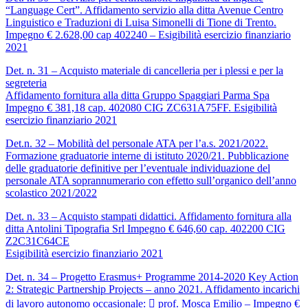
“Language Cert”. Affidamento servizio alla ditta Avenue Centro
Linguistico e Traduzioni di Luisa Simonelli di Tione di Trento.
Impegno € 2.628,00 cap 402240 – Esigibilità esercizio finanziario
2021
Det. n. 31 – Acquisto materiale di cancelleria per i plessi e per la
segreteria
Affidamento fornitura alla ditta Gruppo Spaggiari Parma Spa
Impegno € 381,18 cap. 402080 CIG ZC631A75FF. Esigibilità
esercizio finanziario 2021
Det.n. 32 – Mobilità del personale ATA per l’a.s. 2021/2022.
Formazione graduatorie interne di istituto 2020/21. Pubblicazione
delle graduatorie definitive per l’eventuale individuazione del
personale ATA soprannumerario con effetto sull’organico dell’anno
scolastico 2021/2022
Det. n. 33 – Acquisto stampati didattici. Affidamento fornitura alla
ditta Antolini Tipografia Srl Impegno € 646,60 cap. 402200 CIG
Z2C31C64CE
Esigibilità esercizio finanziario 2021
Det. n. 34 – Progetto Erasmus+ Programme 2014-2020 Key Action
2: Strategic Partnership Projects – anno 2021. Affidamento incarichi
di lavoro autonomo occasionale:  prof. Mosca Emilio – Impegno €