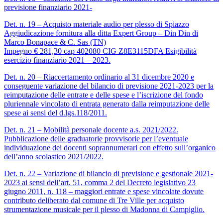
previsione finanziario 2021-
Det. n. 19 – Acquisto materiale audio per plesso di Spiazzo
Aggiudicazione fornitura alla ditta Expert Group – Din Din di
Marco Bonapace & C. Sas (TN)
Impegno € 281,30 cap 402080 CIG Z8E3115DFA Esigibilità
esercizio finanziario 2021 – 2023.
Det. n. 20 – Riaccertamento ordinario al 31 dicembre 2020 e
conseguente variazione del bilancio di previsione 2021-2023 per la
reimputazione delle entrate e delle spese e l’iscrizione del fondo
pluriennale vincolato di entrata generato dalla reimputazione delle
spese ai sensi del d.lgs.118/2011.
Det. n. 21 – Mobilità personale docente a.s. 2021/2022.
Pubblicazione delle graduatorie provvisorie per l’eventuale
individuazione dei docenti soprannumerari con effetto sull’organico
dell’anno scolastico 2021/2022.
Det. n. 22 – Variazione di bilancio di previsione e gestionale 2021-
2023 ai sensi dell’art. 51, comma 2 del Decreto legislativo 23
giugno 2011, n. 118 – maggiori entrate e spese vincolate dovute
contributo deliberato dal comune di Tre Ville per acquisto
strumentazione musicale per il plesso di Madonna di Campiglio.