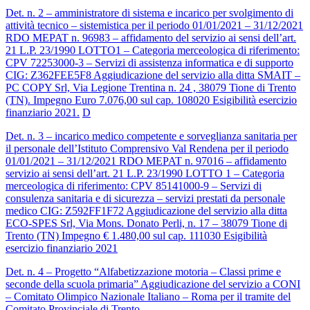
Det. n. 2 – amministratore di sistema e incarico per svolgimento di
attività tecnico – sistemistica per il periodo 01/01/2021 – 31/12/2021
RDO MEPAT n. 96983 – affidamento del servizio ai sensi dell’art.
21 L.P. 23/1990 LOTTO1 – Categoria merceologica di riferimento:
CPV 72253000-3 – Servizi di assistenza informatica e di supporto
CIG: Z362FEE5F8 Aggiudicazione del servizio alla ditta SMAIT –
PC COPY Srl, Via Legione Trentina n. 24 , 38079 Tione di Trento
(TN). Impegno Euro 7.076,00 sul cap. 108020 Esigibilità esercizio
finanziario 2021.
D
Det. n. 3 – incarico medico competente e sorveglianza sanitaria per
il personale dell’Istituto Comprensivo Val Rendena per il periodo
01/01/2021 – 31/12/2021 RDO MEPAT n. 97016 – affidamento
servizio ai sensi dell’art. 21 L.P. 23/1990 LOTTO 1 – Categoria
merceologica di riferimento: CPV 85141000-9 – Servizi di
consulenza sanitaria e di sicurezza – servizi prestati da personale
medico CIG: Z592FF1F72 Aggiudicazione del servizio alla ditta
ECO-SPES Srl, Via Mons. Donato Perli, n. 17 – 38079 Tione di
Trento (TN) Impegno € 1.480,00 sul cap. 111030 Esigibilità
esercizio finanziario 2021
Det. n. 4 – Progetto “Alfabetizzazione motoria – Classi prime e
seconde della scuola primaria” Aggiudicazione del servizio a CONI
– Comitato Olimpico Nazionale Italiano – Roma per il tramite del
Comitato Provinciale di Trento