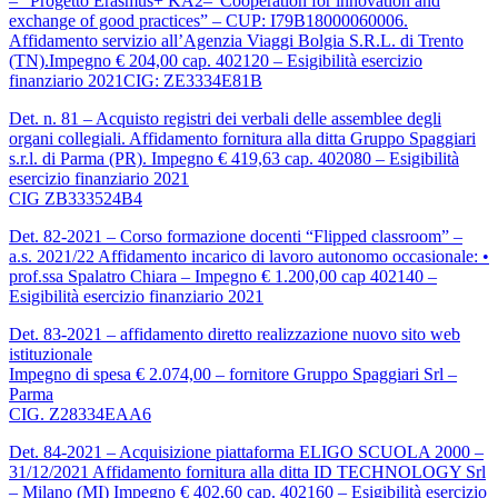
– “Progetto Erasmus+ KA2–“Cooperation for innovation and
exchange of good practices” – CUP: I79B18000060006.
Affidamento servizio all’Agenzia Viaggi Bolgia S.R.L. di Trento
(TN).Impegno € 204,00 cap. 402120 – Esigibilità esercizio
finanziario 2021CIG: ZE3334E81B
Det. n. 81 – Acquisto registri dei verbali delle assemblee degli
organi collegiali. Affidamento fornitura alla ditta Gruppo Spaggiari
s.r.l. di Parma (PR). Impegno € 419,63 cap. 402080 – Esigibilità
esercizio finanziario 2021
CIG ZB333524B4
Det. 82-2021 – Corso formazione docenti “Flipped classroom” –
a.s. 2021/22 Affidamento incarico di lavoro autonomo occasionale: •
prof.ssa Spalatro Chiara – Impegno € 1.200,00 cap 402140 –
Esigibilità esercizio finanziario 2021
Det. 83-2021 – affidamento diretto realizzazione nuovo sito web
istituzionale
Impegno di spesa € 2.074,00 – fornitore Gruppo Spaggiari Srl –
Parma
CIG. Z28334EAA6
Det. 84-2021 – Acquisizione piattaforma ELIGO SCUOLA 2000 –
31/12/2021 Affidamento fornitura alla ditta ID TECHNOLOGY Srl
– Milano (MI) Impegno € 402,60 cap. 402160 – Esigibilità esercizio