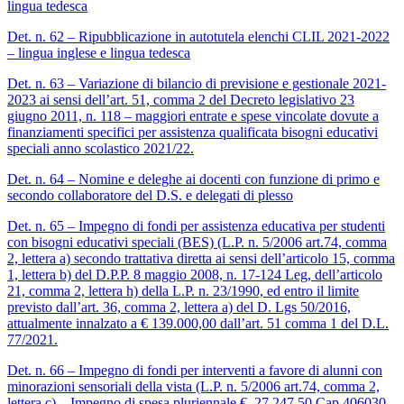
lingua tedesca
Det. n. 62 – Ripubblicazione in autotutela elenchi CLIL 2021-2022
– lingua inglese e lingua tedesca
Det. n. 63 – Variazione di bilancio di previsione e gestionale 2021-
2023 ai sensi dell’art. 51, comma 2 del Decreto legislativo 23
giugno 2011, n. 118 – maggiori entrate e spese vincolate dovute a
finanziamenti specifici per assistenza qualificata bisogni educativi
speciali anno scolastico 2021/22.
Det. n. 64 – Nomine e deleghe ai docenti con funzione di primo e
secondo collaboratore del D.S. e delegati di plesso
Det. n. 65 – Impegno di fondi per assistenza educativa per studenti
con bisogni educativi speciali (BES) (L.P. n. 5/2006 art.74, comma
2, lettera a) secondo trattativa diretta ai sensi dell’articolo 15, comma
1, lettera b) del D.P.P. 8 maggio 2008, n. 17-124 Leg, dell’articolo
21, comma 2, lettera h) della L.P. n. 23/1990, ed entro il limite
previsto dall’art. 36, comma 2, lettera a) del D. Lgs 50/2016,
attualmente innalzato a € 139.000,00 dall’art. 51 comma 1 del D.L.
77/2021.
Det. n. 66 – Impegno di fondi per interventi a favore di alunni con
minorazioni sensoriali della vista (L.P. n. 5/2006 art.74, comma 2,
lettera c) – Impegno di spesa pluriennale €. 27.247,50 Cap.406030