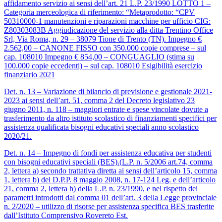
affidamento servizio ai sensi dell’art. 21 L.P. 23/1990 LOTTO 1 –
Categoria merceologica di riferimento: “Metaprodotto: “CPV
50310000-1 manutenzioni e riparazioni macchine per ufficio CIG:
Z80303083B Aggiudicazione del servizio alla ditta Trentino Office
Srl, Via Roma, n. 29 – 38079 Tione di Trento (TN). Impegno €
2.562,00 – CANONE FISSO con 350.000 copie comprese – sul
cap. 108010 Impegno € 854,00 – CONGUAGLIO (stima su
100.000 copie eccedenti) – sul cap. 108010 Esigibilità esercizio
finanziario 2021
Det. n. 13 – Variazione di bilancio di previsione e gestionale 2021-
2023 ai sensi dell’art. 51, comma 2 del Decreto legislativo 23
giugno 2011, n. 118 – maggiori entrate e spese vincolate dovute a
trasferimento da altro istituto scolastico di finanziamenti specifici per
assistenza qualificata bisogni educativi speciali anno scolastico
2020/21.
Det. n. 14 – Impegno di fondi per assistenza educativa per studenti
con bisogni educativi speciali (BES).(L.P. n. 5/2006 art.74, comma
2, lettera a) secondo trattativa diretta ai sensi dell’articolo 15, comma
1, lettera b) del D.P.P. 8 maggio 2008, n. 17-124 Leg. e dell’articolo
21, comma 2, lettera h) della L.P. n. 23/1990, e nel rispetto dei
parametri introdotti dal comma 01 dell’art. 3 della Legge provinciale
n. 2/2020 – utilizzo di risorse per assistenza specifica BES trasferite
dall’Istituto Comprensivo Rovereto Est.