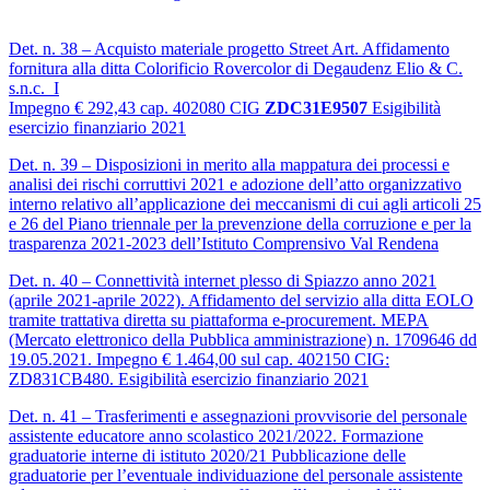
Det. n. 38 – Acquisto materiale progetto Street Art. Affidamento
fornitura alla ditta Colorificio Rovercolor di Degaudenz Elio & C.
s.n.c. I
Impegno € 292,43 cap. 402080 CIG
ZDC31E9507
Esigibilità
esercizio finanziario 2021
Det. n. 39 – Disposizioni in merito alla mappatura dei processi e
analisi dei rischi corruttivi 2021 e adozione dell’atto organizzativo
interno relativo all’applicazione dei meccanismi di cui agli articoli 25
e 26 del Piano triennale per la prevenzione della corruzione e per la
trasparenza 2021-2023 dell’Istituto Comprensivo Val Rendena
Det. n. 40 – Connettività internet plesso di Spiazzo anno 2021
(aprile 2021-aprile 2022). Affidamento del servizio alla ditta EOLO
tramite trattativa diretta su piattaforma e-procurement. MEPA
(Mercato elettronico della Pubblica amministrazione) n. 1709646 dd
19.05.2021. Impegno € 1.464,00 sul cap. 402150 CIG:
ZD831CB480. Esigibilità esercizio finanziario 2021
Det. n. 41 – Trasferimenti e assegnazioni provvisorie del personale
assistente educatore anno scolastico 2021/2022. Formazione
graduatorie interne di istituto 2020/21 Pubblicazione delle
graduatorie per l’eventuale individuazione del personale assistente