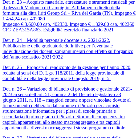
Det. n. 23 – Acquisto materiale, attrezzature e strumenti musicali per
il plesso di Madonna di Campiglio. Affidamento diretto della
fornitura alla ditta Iiriti Group Srl – Riva del Garda (TN). Impegno €
1.454,24 cap. 402080
Impegno € 3.660,00 cap. 402330, Impegno € 1.329,80 cap. 402360
CIG ZEA315A863. Esigibilità esercizio finanziario 2021
Det. n. 24 – Mobilità personale docente a.s. 2021/2022.
Pubblicazione delle graduatorie definitive per l’eventuale
individuazione dei docenti soprannumerari con effetto sull’organico
dell’anno scolastico 2021/2022
Det. n. 25 – Proposta di rendiconto della gestione per l’anno 2020,
redatta ai sensi del D. Lgs. 118/2011, della legge provinciale di
contabilità e della legge provinciale 6 agosto 2019, n. 5.
Det. n. 26 – Variazione di bilancio di previsione e gestionale 2021-
2023 ai sensi dell’art. 51, comma 2 del Decreto legislativo 23
giugno 2011, n. 118 – maggiori entrate e spese vincolate dovute al
finanziamento deliberato dal comune di Pinzolo per acquisto
strumentazione informatica per i plessi di scuola primaria e
secondaria di primo grado di Pinzolo. Storno di competenza tra
capitoli appartenenti allo stesso macroaggregato e tra capitoli
appartenenti a diversi macroaggregati stesso programma e titolo.