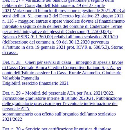
Det. n. 27 – Variazione del bilancio gestionale a seguito della
delibera del Consiglio dell’Istituzione n. 49 del 27 aprile
2021.Variazione di bilancio di previsione e gestionale 2021-2023 ai
sensi dell’art. 51, comma 2 del Decreto legislativo 23 giugno 2011,
n. 118 – maggiori entrate e spese vincolate dovute al finanziamento
introitato a seguito della delibera del comune di Caderzone Terme
per attività integrative dei plessi di Caderzone (€ 2.500,00) e
Spiazzo SSPG (€ 1.360,00) relativi all’anno scolastico 2019/20
(deliberazione del comune n. 90 del 30.12.2020 pervenuta
all’istituto in data 19 gennaio 2021 prot. ICVR n. 508/5.3). Storno
di cassa.
Det. n. 28 – Oneri per servizi di cassa – impegno di spesa a favore
di Cassa Centrale Banca Credito Cooperativo Italiano S.p. A. per
conto dell’Istituto cassiere La Cassa Rurale Adamello, Giudicarie
Valsabbia Paganella
Esigibilità esercizio finanziario 2021
Det. n. 29 – Mobilità del personale ATA per l’a.s. 2021/2022.
Formazione graduatorie interne di istituto 2020/21. Pubblicazione
delle graduatorie provvisorie per l’eventuale individuazione del
personale ATA
soprannumerario con effetto sull’organico dell’anno scolastico
2021/2022
Det. n. 30 – Servizio per certificazione linguistica di inglese