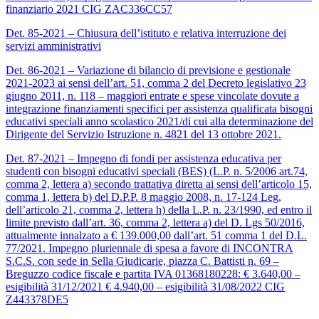
finanziario 2021 CIG ZAC336CC57
Det. 85-2021 – Chiusura dell’istituto e relativa interruzione dei
servizi amministrativi
Det. 86-2021 – Variazione di bilancio di previsione e gestionale
2021-2023 ai sensi dell’art. 51, comma 2 del Decreto legislativo 23
giugno 2011, n. 118 – maggiori entrate e spese vincolate dovute a
integrazione finanziamenti specifici per assistenza qualificata bisogni
educativi speciali anno scolastico 2021/di cui alla determinazione del
Dirigente del Servizio Istruzione n. 4821 del 13 ottobre 2021.
Det. 87-2021 – Impegno di fondi per assistenza educativa per
studenti con bisogni educativi speciali (BES) (L.P. n. 5/2006 art.74,
comma 2, lettera a) secondo trattativa diretta ai sensi dell’articolo 15,
comma 1, lettera b) del D.P.P. 8 maggio 2008, n. 17-124 Leg,
dell’articolo 21, comma 2, lettera h) della L.P. n. 23/1990, ed entro il
limite previsto dall’art. 36, comma 2, lettera a) del D. Lgs 50/2016,
attualmente innalzato a € 139.000,00 dall’art. 51 comma 1 del D.L.
77/2021. Impegno pluriennale di spesa a favore di INCONTRA
S.C.S. con sede in Sella Giudicarie, piazza C. Battisti n. 69 –
Breguzzo codice fiscale e partita IVA 01368180228: € 3.640,00 –
esigibilità 31/12/2021 € 4.940,00 – esigibilità 31/08/2022 CIG
Z443378DE5