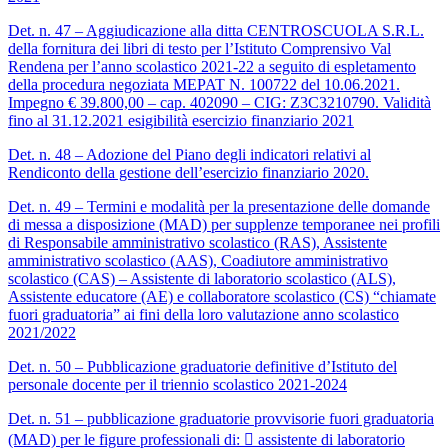
Det. n. 47 – Aggiudicazione alla ditta CENTROSCUOLA S.R.L.
della fornitura dei libri di testo per l’Istituto Comprensivo Val
Rendena per l’anno scolastico 2021-22 a seguito di espletamento
della procedura negoziata MEPAT N. 100722 del 10.06.2021.
Impegno € 39.800,00 – cap. 402090 – CIG: Z3C3210790. Validità
fino al 31.12.2021 esigibilità esercizio finanziario 2021
Det. n. 48 – Adozione del Piano degli indicatori relativi al
Rendiconto della gestione dell’esercizio finanziario 2020.
Det. n. 49 – Termini e modalità per la presentazione delle domande
di messa a disposizione (MAD) per supplenze temporanee nei profili
di Responsabile amministrativo scolastico (RAS), Assistente
amministrativo scolastico (AAS), Coadiutore amministrativo
scolastico (CAS) – Assistente di laboratorio scolastico (ALS),
Assistente educatore (AE) e collaboratore scolastico (CS) “chiamate
fuori graduatoria” ai fini della loro valutazione anno scolastico
2021/2022
Det. n. 50 – Pubblicazione graduatorie definitive d’Istituto del
personale docente per il triennio scolastico 2021-2024
Det. n. 51 – pubblicazione graduatorie provvisorie fuori graduatoria
(MAD) per le figure professionali di:  assistente di laboratorio