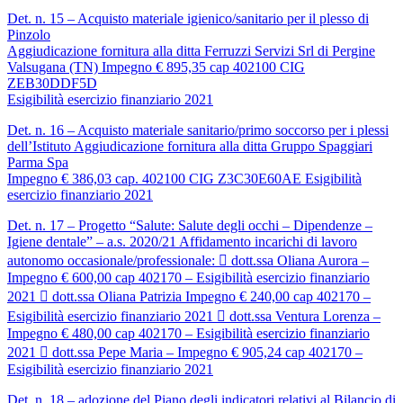
Det. n. 15 – Acquisto materiale igienico/sanitario per il plesso di
Pinzolo
Aggiudicazione fornitura alla ditta Ferruzzi Servizi Srl di Pergine
Valsugana (TN) Impegno € 895,35 cap 402100 CIG
ZEB30DDF5D
Esigibilità esercizio finanziario 2021
Det. n. 16 – Acquisto materiale sanitario/primo soccorso per i plessi
dell’Istituto Aggiudicazione fornitura alla ditta Gruppo Spaggiari
Parma Spa
Impegno € 386,03 cap. 402100 CIG Z3C30E60AE Esigibilità
esercizio finanziario 2021
Det. n. 17 – Progetto “Salute: Salute degli occhi – Dipendenze –
Igiene dentale” – a.s. 2020/21 Affidamento incarichi di lavoro
autonomo occasionale/professionale:  dott.ssa Oliana Aurora –
Impegno € 600,00 cap 402170 – Esigibilità esercizio finanziario
2021  dott.ssa Oliana Patrizia Impegno € 240,00 cap 402170 –
Esigibilità esercizio finanziario 2021  dott.ssa Ventura Lorenza –
Impegno € 480,00 cap 402170 – Esigibilità esercizio finanziario
2021  dott.ssa Pepe Maria – Impegno € 905,24 cap 402170 –
Esigibilità esercizio finanziario 2021
Det. n. 18 – adozione del Piano degli indicatori relativi al Bilancio di