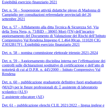
Esigibilità esercizio finanziario 2021
Det. n. 56 – Sospensione attività didattiche plesso di Madonna di
Campiglio per consultazioni referendarie provinciali del 26
settembre 2021
Det. n. 57 – Affidamento alla ditta Tecnica & Sicurezza Srl, Via
della Terra Nera, n. 73/BID – 38065 Mori (TN) dell’incarico
aggiornamento del Documento di Valutazione dei Rischi dell’Istituto
Comprensivo Val Rendena.Impegno € 1.464,00cap. 111020 CIG
Z3032B17F1. Esigibilità esercizio finanziario 2021
Det. n. 58 – nomina commissione elettorale triennio 2021-2024
Det. n. 59 – Aggiornamento disciplina interna per l’effettuazione dei
controlli sulle dichiarazioni sostitutive di certificazione e dell’atto di
notorietà di cui al D.P.R. n. 445/2000 – Istituto Comprensivo Val
Rendena
Det. n. 60 – pubblicazione graduatorie definitive fuori graduatoria
(MAD) per le figure professionali di:  assistente di laboratorio
scolastico (ALS)
 assistente educatore (AE)
Det. 61 – pubblicazione elenchi CLIL 2021/2022 – lingua inglese e