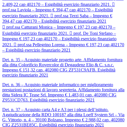
2.409,22 cap 402170 – Esigibilità esercizio finanziario 2021. 
prof.ssa Laviola – Impegno € 394,47 cap 402170 – Esigibilità
esercizio finanziario 2021.  prof.ssa Terzi Saba – Impegno €
394,47 cap 402170 – Esigibilità esercizio finanziario 2021
 prof.ssa Catturani Monica – Impegno € 197,23 cap 402170 –
Esigibilità esercizio finanziario 2021.  prof. De Toni Stefano –
Impegno € 197,23 cap 402170 – Esigibilità esercizio finanziario
2021.  prof.ssa Pellegrino Lorena – Impegno € 197,23 cap 402170
– Esigibilità esercizio finanziario 2021
Det. n. 35 – Acquisto materiale progetto arte. Affidamento fornitura
alla ditta Colorificio Rovercolor di Degaudenz Elio & C. s.n.c.
Impegno € 151,32 cap. 402080 CIG ZF531C9AFB. Esigibilità
esercizio finanziario 2021
Det. n. 36 – Acquisto materiale informatico per miglioramento
prestazioni postazioni di lavoro segreteria. Affidamento fornitura alla
ditta Sidera IC Tease Srl. Impegno € 1.483,01 cap. 402080 CIG
Z9531CD763. Esigibilità esercizio finanziario 2021
Det. n. 37 – Acquisto carta A4 e A3 per i plessi dell’istituto.
Aggiudicazione della RDO 100187 alla ditta Loeff System Srl – Via
G. Vittorio, n. 4 – 39100 Bolzano. Impegno € 2.988,02 cap. 402080
CIG Z2531BE85C. Esigibilità esercizio finanziario 2021