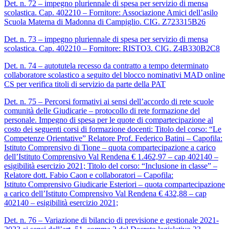
Det. n. 72 – impegno pluriennale di spesa per servizio di mensa
scolastica. Cap. 402210 – Fornitore: Associazione Amici dell’asilo
Scuola Materna di Madonna di Campiglio. CIG. Z723315B26
Det. n. 73 – impegno pluriennale di spesa per servizio di mensa
scolastica. Cap. 402210 – Fornitore: RISTO3. CIG. Z4B330B2C8
Det. n. 74 – autotutela recesso da contratto a tempo determinato
collaboratore scolastico a seguito del blocco nominativi MAD online
CS per verifica titoli di servizio da parte della PAT
Det. n. 75 – Percorsi formativi ai sensi dell’accordo di rete scuole
comunità delle Giudicarie – protocollo di rete formazione del
personale. Impegno di spesa per le quote di compartecipazione al
costo dei seguenti corsi di formazione docenti: Titolo del corso: “Le
Competenze Orientative” Relatore Prof. Federico Batini – Capofila:
Istituto Comprensivo di Tione – quota compartecipazione a carico
dell’Istituto Comprensivo Val Rendena € 1.462,97 – cap 402140 –
esigibilità esercizio 2021; Titolo del corso: “Inclusione in classe” –
Relatore dott. Fabio Caon e collaboratori – Capofila:
Istituto Comprensivo Giudicarie Esteriori – quota compartecipazione
a carico dell’Istituto Comprensivo Val Rendena € 432,88 – cap
402140 – esigibilità esercizio 2021;
Det. n. 76 – Variazione di bilancio di previsione e gestionale 2021-