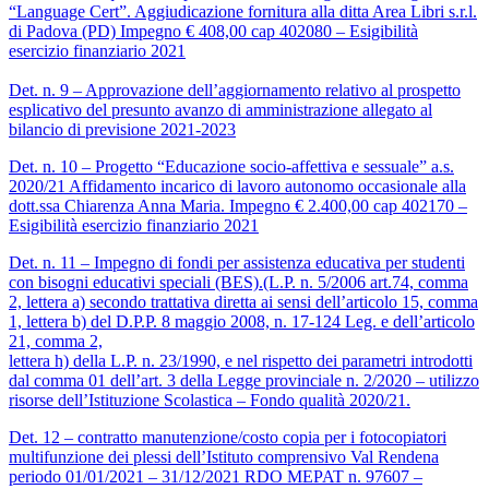
“Language Cert”. Aggiudicazione fornitura alla ditta Area Libri s.r.l.
di Padova (PD) Impegno € 408,00 cap 402080 – Esigibilità
esercizio finanziario 2021
Det. n. 9 – Approvazione dell’aggiornamento relativo al prospetto
esplicativo del presunto avanzo di amministrazione allegato al
bilancio di previsione 2021-2023
Det. n. 10 – Progetto “Educazione socio-affettiva e sessuale” a.s.
2020/21 Affidamento incarico di lavoro autonomo occasionale alla
dott.ssa Chiarenza Anna Maria. Impegno € 2.400,00 cap 402170 –
Esigibilità esercizio finanziario 2021
Det. n. 11 – Impegno di fondi per assistenza educativa per studenti
con bisogni educativi speciali (BES).(L.P. n. 5/2006 art.74, comma
2, lettera a) secondo trattativa diretta ai sensi dell’articolo 15, comma
1, lettera b) del D.P.P. 8 maggio 2008, n. 17-124 Leg. e dell’articolo
21, comma 2,
lettera h) della L.P. n. 23/1990, e nel rispetto dei parametri introdotti
dal comma 01 dell’art. 3 della Legge provinciale n. 2/2020 – utilizzo
risorse dell’Istituzione Scolastica – Fondo qualità 2020/21.
Det. 12 – contratto manutenzione/costo copia per i fotocopiatori
multifunzione dei plessi dell’Istituto comprensivo Val Rendena
periodo 01/01/2021 – 31/12/2021 RDO MEPAT n. 97607 –