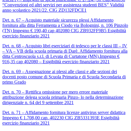
“Convenzioni ed altri servizi per assistenza studenti BES” Validità
anno scolastico 2021/22. CIG ZD132FDCE1
Det. n. 67 – Acquisto materiale sicurezza plessi Affidamento
fornitura alla ditta Ferramenta a Ciodo via Bolognini, n. 106 Pinzolo
(TN) Impegno € 190,40 cap 402080 CIG ZB932FF9B5 Esigibilità
esercizio finanziario 2021
Det. n. 68 – Acquisto libri eserciziari di tedesco per le classi III – IV
– VA – VB della scuola primaria di Darè. Affidamento fornitura alla
ditta Centroscuola s.r.l. di Levata di Curtatone (MN).Impegno €
916,35 cap 402080 – Esigibilità esercizio finanziario 2021
Det. n. 69 – Assegnazione ai plessi alle classi e alle sezioni dei
docenti posto comune di Scuola Primaria e di Scuola Secondaria di
primo Grado
Det. n. 70 – Rettifica omissione per mero errore materiale
attribuzione delega scuola primaria Pinzo- lo nella determinazione
dirigenziale n. 64 del 9 settembre 2021
Det. n. 71 – Affidamento fornitura licenze antivirus server didattica
Impegno € 1.708,00 cap. 402230 CIG ZB5331393E Esigibilità
esercizio finanziario 2021