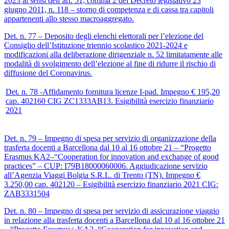
2023 ai sensi dell’art. 51, comma 2 del Decreto legislativo 23
giugno 2011, n. 118 – storno di competenza e di cassa tra capitoli
appartenenti allo stesso macroaggregato.
Det. n. 77 – Deposito degli elenchi elettorali per l’elezione del
Consiglio dell’Istituzione triennio scolastico 2021-2024 e
modificazioni alla deliberazione dirigenziale n. 52 limitatamente alle
modalità di svolgimento dell’elezione al fine di ridurre il rischio di
diffusione del Coronavirus.
Det. n. 78 -Affidamento fornitura licenze I-pad. Impegno € 195,20
cap. 402160 CIG ZC1333AB13. Esigibilità esercizio finanziario
2021
Det. n. 79 – Impegno di spesa per servizio di organizzazione della
trasferta docenti a Barcellona dal 10 al 16 ottobre 21 – “Progetto
Erasmus KA2–“Cooperation for innovation and exchange of good
practices” – CUP: I79B18000060006. Aggiudicazione servizio
all’Agenzia Viaggi Bolgia S.R.L. di Trento (TN). Impegno €
3.250,00 cap. 402120 – Esigibilità esercizio finanziario 2021 CIG:
ZAB3331504
Det. n. 80 – Impegno di spesa per servizio di assicurazione viaggio
in relazione alla trasferta docenti a Barcellona dal 10 al 16 ottobre 21