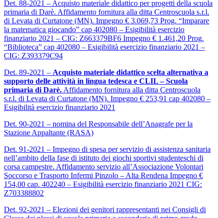
Det. 88-2021 – Acquisto materiale didattico per progetti della scuola
primaria di Darè. Affidamento fornitura alla ditta Centroscuola s.r.l.
di Levata di Curtatone (MN). Impegno € 3.069,73 Prog. “Imparare
la matematica giocando” cap 402080 – Esigibilità esercizio
finanziario 2021 – CIG: Z663379BF6 Impegno € 1.461,20 Prog.
“Biblioteca” cap 402080 – Esigibilità esercizio finanziario 2021 –
CIG: Z393379C94
Det. 89-2021 –
Acquisto materiale didattico scelta alternativa a
supporto delle attività in lingua tedesca e CLIL – Scuola
primaria di Darè.
Affidamento fornitura alla ditta Centroscuola
s.r.l. di Levata di Curtatone (MN). Impegno € 253,91 cap 402080 –
Esigibilità esercizio finanziario 2021
Det. 90-2021 – nomina del Responsabile dell’Anagrafe per la
Stazione Appaltante (RASA)
Det. 91-2021 – Impegno di spesa per servizio di assistenza sanitaria
nell’ambito della fase di istituto dei giochi sportivi studenteschi di
corsa campestre. Affidamento servizio all’Associazione Volontari
Soccorso e Trasporto Infermi Pinzolo – Alta Rendena Impegno €
154,00 cap. 402240 – Esigibilità esercizio finanziario 2021 CIG:
Z703388802
Det. 92-2021 – Elezioni dei genitori rappresentanti nei Consigli di