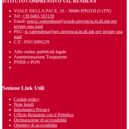
ISTITUTO COMPRENSIVO VAL RENDENA
VIALE DELLA PACE, 10 - 38086 PINZOLO (TN)
Tel:
+39 0465 501139
Email:
segr.ic.valrendena@scuole.provincia.tn.it
Link per
inviare una mail
PEC:
ic.valrendena@pec.provincia.tn.it
Link per inviare una
mail
C.F.: 95013000229
Albo online pubblicità legale
Amministrazione Trasparente
PNRR e PON
Sezione Link Utili
Cookie policy
Note legali
Informativa Privacy
Ufficio Relazioni con il Pubblico
Dichiarazione di accessibilità
Obiettivi di accessibilità