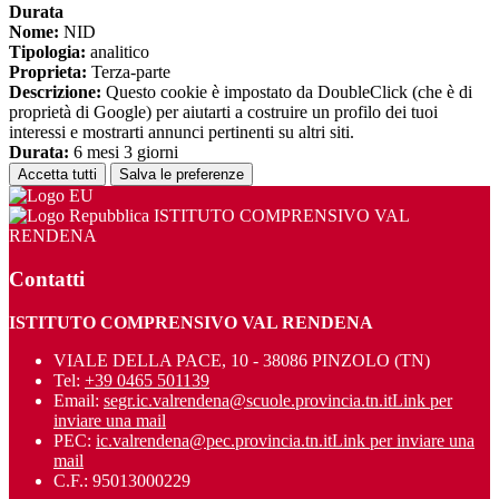
Durata
Nome:
NID
Tipologia:
analitico
Proprieta:
Terza-parte
Descrizione:
Questo cookie è impostato da DoubleClick (che è di
proprietà di Google) per aiutarti a costruire un profilo dei tuoi
interessi e mostrarti annunci pertinenti su altri siti.
Durata:
6 mesi 3 giorni
Accetta tutti
Salva le preferenze
ISTITUTO COMPRENSIVO VAL
RENDENA
Contatti
ISTITUTO COMPRENSIVO VAL RENDENA
VIALE DELLA PACE, 10 - 38086 PINZOLO (TN)
Tel:
+39 0465 501139
Email:
segr.ic.valrendena@scuole.provincia.tn.it
Link per
inviare una mail
PEC:
ic.valrendena@pec.provincia.tn.it
Link per inviare una
mail
C.F.: 95013000229