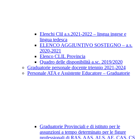
Elenchi Clil a.s.2021-2022 – lingua ingese e
lingua tedesca
ELENCO AGGIUNTIVO SOSTEGNO – a.s.
2020-2021
Elenco CLIL Provincia
Quadro delle disponibilità a.sc. 2019/2020
Graduatorie personale docente triennio 2021-2024
Personale ATA e Assistente Educatore – Graduatorie
Graduatorie Provinciali e di istituto per le
assunzioni a tempo determinato per le figure
professionali di RAS, AAS, ALS, AE, CAS, CS