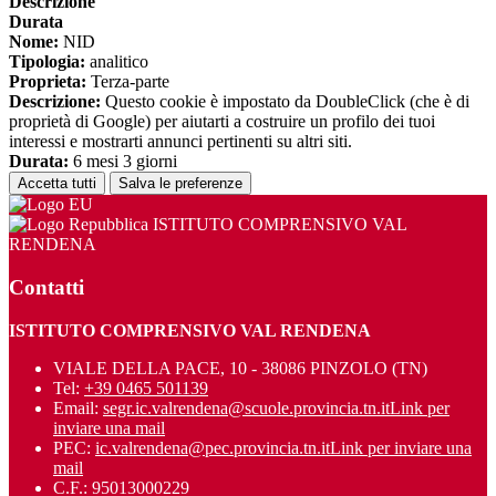
Descrizione
Durata
Nome:
NID
Tipologia:
analitico
Proprieta:
Terza-parte
Descrizione:
Questo cookie è impostato da DoubleClick (che è di
proprietà di Google) per aiutarti a costruire un profilo dei tuoi
interessi e mostrarti annunci pertinenti su altri siti.
Durata:
6 mesi 3 giorni
Accetta tutti
Salva le preferenze
ISTITUTO COMPRENSIVO VAL
RENDENA
Contatti
ISTITUTO COMPRENSIVO VAL RENDENA
VIALE DELLA PACE, 10 - 38086 PINZOLO (TN)
Tel:
+39 0465 501139
Email:
segr.ic.valrendena@scuole.provincia.tn.it
Link per
inviare una mail
PEC:
ic.valrendena@pec.provincia.tn.it
Link per inviare una
mail
C.F.: 95013000229