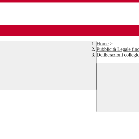
Home
>
Pubblicità Legale fin
Deliberazioni collegi