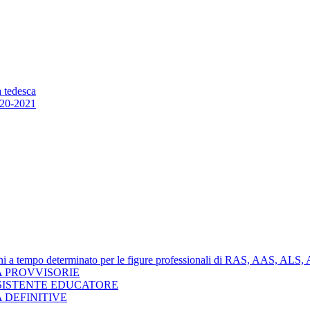
a tedesca
20-2021
nzioni a tempo determinato per le figure professionali di RAS, AAS, AL
 PROVVISORIE
SISTENTE EDUCATORE
 DEFINITIVE