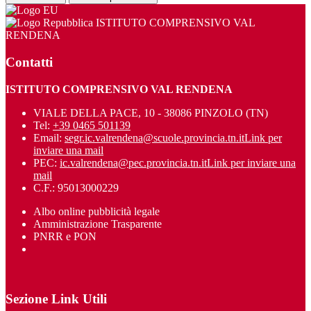
ISTITUTO COMPRENSIVO VAL
RENDENA
Contatti
ISTITUTO COMPRENSIVO VAL RENDENA
VIALE DELLA PACE, 10 - 38086 PINZOLO (TN)
Tel:
+39 0465 501139
Email:
segr.ic.valrendena@scuole.provincia.tn.it
Link per
inviare una mail
PEC:
ic.valrendena@pec.provincia.tn.it
Link per inviare una
mail
C.F.: 95013000229
Albo online pubblicità legale
Amministrazione Trasparente
PNRR e PON
Sezione Link Utili