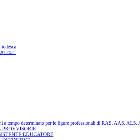
a tedesca
20-2021
nzioni a tempo determinato per le figure professionali di RAS, AAS, AL
 PROVVISORIE
SISTENTE EDUCATORE
 DEFINITIVE