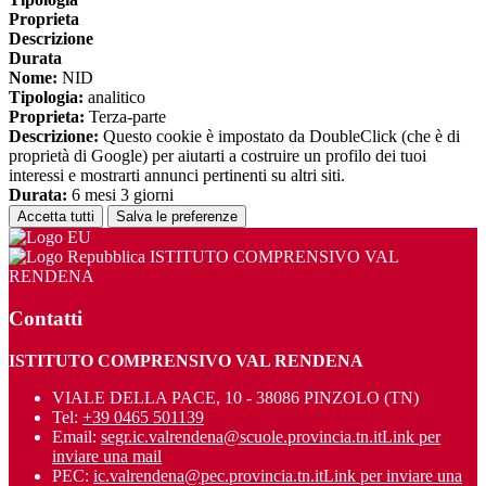
Proprieta
Descrizione
Durata
Nome:
NID
Tipologia:
analitico
Proprieta:
Terza-parte
Descrizione:
Questo cookie è impostato da DoubleClick (che è di
proprietà di Google) per aiutarti a costruire un profilo dei tuoi
interessi e mostrarti annunci pertinenti su altri siti.
Durata:
6 mesi 3 giorni
Accetta tutti
Salva le preferenze
ISTITUTO COMPRENSIVO VAL
RENDENA
Contatti
ISTITUTO COMPRENSIVO VAL RENDENA
VIALE DELLA PACE, 10 - 38086 PINZOLO (TN)
Tel:
+39 0465 501139
Email:
segr.ic.valrendena@scuole.provincia.tn.it
Link per
inviare una mail
PEC:
ic.valrendena@pec.provincia.tn.it
Link per inviare una