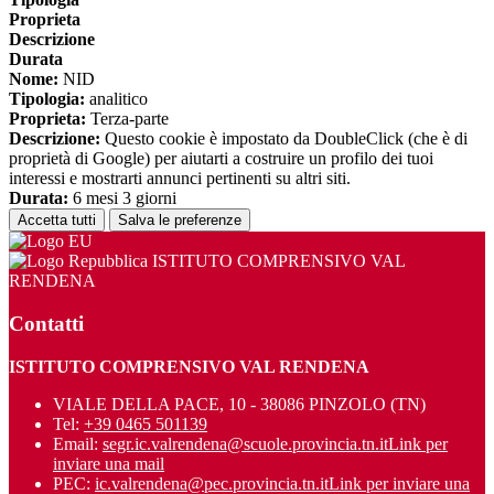
Proprieta
Descrizione
Durata
Nome:
NID
Tipologia:
analitico
Proprieta:
Terza-parte
Descrizione:
Questo cookie è impostato da DoubleClick (che è di
proprietà di Google) per aiutarti a costruire un profilo dei tuoi
interessi e mostrarti annunci pertinenti su altri siti.
Durata:
6 mesi 3 giorni
Accetta tutti
Salva le preferenze
ISTITUTO COMPRENSIVO VAL
RENDENA
Contatti
ISTITUTO COMPRENSIVO VAL RENDENA
VIALE DELLA PACE, 10 - 38086 PINZOLO (TN)
Tel:
+39 0465 501139
Email:
segr.ic.valrendena@scuole.provincia.tn.it
Link per
inviare una mail
PEC:
ic.valrendena@pec.provincia.tn.it
Link per inviare una