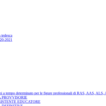
a tedesca
20-2021
nzioni a tempo determinato per le figure professionali di RAS, AAS, AL
 PROVVISORIE
SISTENTE EDUCATORE
 DEFINITIVE