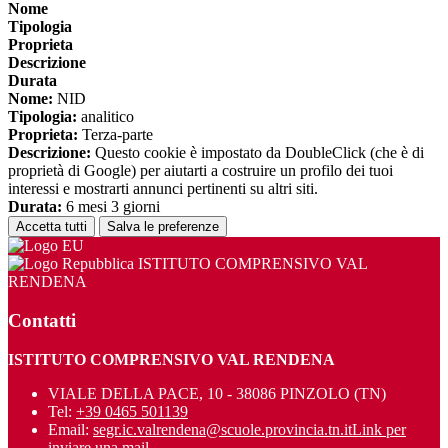
Nome
Tipologia
Proprieta
Descrizione
Durata
Nome:
NID
Tipologia:
analitico
Proprieta:
Terza-parte
Descrizione:
Questo cookie è impostato da DoubleClick (che è di
proprietà di Google) per aiutarti a costruire un profilo dei tuoi
interessi e mostrarti annunci pertinenti su altri siti.
Durata:
6 mesi 3 giorni
Accetta tutti
Salva le preferenze
ISTITUTO COMPRENSIVO VAL
RENDENA
Contatti
ISTITUTO COMPRENSIVO VAL RENDENA
VIALE DELLA PACE, 10 - 38086 PINZOLO (TN)
Tel:
+39 0465 501139
Email:
segr.ic.valrendena@scuole.provincia.tn.it
Link per
inviare una mail