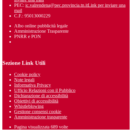
PEC:
ic.valrendena@pec.provincia.tn.it
Link per inviare una
mail
C.F.: 95013000229
Albo online pubblicità legale
Amministrazione Trasparente
PNRR e PON
Sezione Link Utili
Cookie policy
Note legali
Informativa Privacy
Ufficio Relazioni con il Pubblico
Dichiarazione di accessibilità
Obiettivi di accessibilità
Whistleblowing
Gestione consensi cookie
Amministrazione trasparente
Pagina visualizzata
689
volte