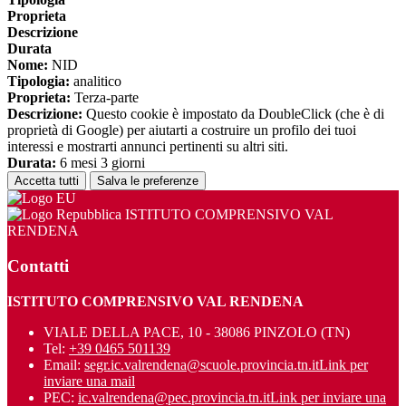
Proprieta
Descrizione
Durata
Nome:
NID
Tipologia:
analitico
Proprieta:
Terza-parte
Descrizione:
Questo cookie è impostato da DoubleClick (che è di
proprietà di Google) per aiutarti a costruire un profilo dei tuoi
interessi e mostrarti annunci pertinenti su altri siti.
Durata:
6 mesi 3 giorni
Accetta tutti
Salva le preferenze
ISTITUTO COMPRENSIVO VAL
RENDENA
Contatti
ISTITUTO COMPRENSIVO VAL RENDENA
VIALE DELLA PACE, 10 - 38086 PINZOLO (TN)
Tel:
+39 0465 501139
Email:
segr.ic.valrendena@scuole.provincia.tn.it
Link per
inviare una mail
PEC:
ic.valrendena@pec.provincia.tn.it
Link per inviare una