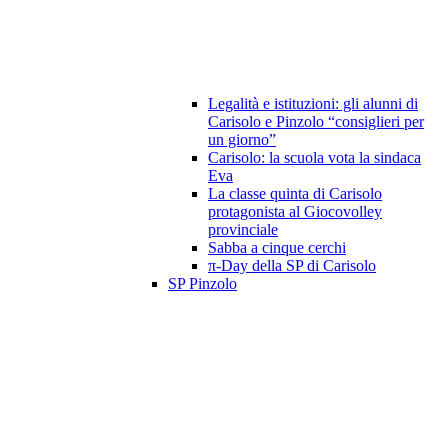
Legalità e istituzioni: gli alunni di
Carisolo e Pinzolo “consiglieri per
un giorno”
Carisolo: la scuola vota la sindaca
Eva
La classe quinta di Carisolo
protagonista al Giocovolley
provinciale
Sabba a cinque cerchi
π-Day della SP di Carisolo
SP Pinzolo