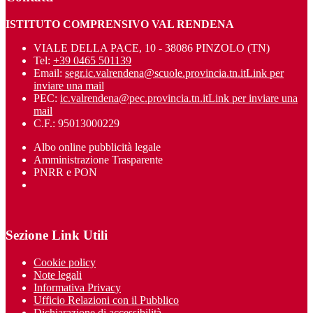
ISTITUTO COMPRENSIVO VAL RENDENA
VIALE DELLA PACE, 10 - 38086 PINZOLO (TN)
Tel:
+39 0465 501139
Email:
segr.ic.valrendena@scuole.provincia.tn.it
Link per
inviare una mail
PEC:
ic.valrendena@pec.provincia.tn.it
Link per inviare una
mail
C.F.: 95013000229
Albo online pubblicità legale
Amministrazione Trasparente
PNRR e PON
Sezione Link Utili
Cookie policy
Note legali
Informativa Privacy
Ufficio Relazioni con il Pubblico
Dichiarazione di accessibilità