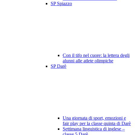
SP Spiazzo
Con il tifo nel cuore: la lettera degli
alunni alle atlete olimpiche
SP Darè
Una giornata di sport, emozioni e
fair play per la classe quinta di Darè
Settimana linguistica di inglese –
classe 5 Darè