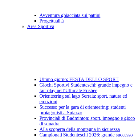
Avventura ghiacciata sui pattini
Progettualità
Area Sportiva
Ultimo giorno: FESTA DELLO SPORT
Giochi Sportivi Studenteschi: grande impegno e
fair play nell’Ultimate Frisbee
Orienteering sul lago Serraia: sport, natura ed
emozioni
Successo per la gara di orienteering: studenti
protagonisti a Spiazzo
Provinciali di Badminton: sport, impegno e gioco
di squadra
Alla scoperta della montagna in sicurezza
Campionati Studenteschi 2026: grande successo