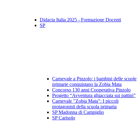
Didacta Italia 2025 - Formazione Docenti
SP
Carnevale a Pinzolo: i bambini delle scuole
primarie conquistano la Zobia Mata
Concorso 130 anni Cooperativa Pinzolo
Progetto “Avventura ghiacciata sui pattini”
Carnevale "Zobia Mata": I piccoli
protagonisti della scuola primaria
SP Madonna di Campiglio
SP Carisolo