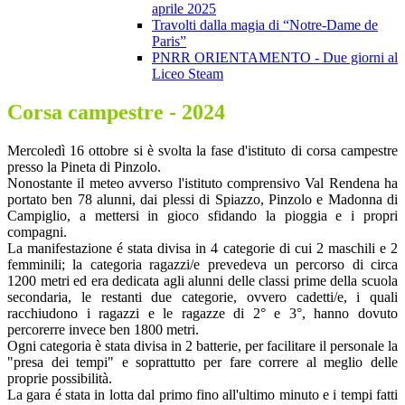
aprile 2025
Travolti dalla magia di “Notre-Dame de
Paris”
PNRR ORIENTAMENTO - Due giorni al
Liceo Steam
Corsa campestre - 2024
Mercoledì 16 ottobre si è svolta la fase d'istituto di corsa campestre
presso la Pineta di Pinzolo.
Nonostante il meteo avverso l'istituto comprensivo Val Rendena ha
portato ben 78 alunni, dai plessi di Spiazzo, Pinzolo e Madonna di
Campiglio, a mettersi in gioco sfidando la pioggia e i propri
compagni.
La manifestazione é stata divisa in 4 categorie di cui 2 maschili e 2
femminili; la categoria ragazzi/e prevedeva un percorso di circa
1200 metri ed era dedicata agli alunni delle classi prime della scuola
secondaria, le restanti due categorie, ovvero cadetti/e, i quali
racchiudono i ragazzi e le ragazze di 2° e 3°, hanno dovuto
percorerre invece ben 1800 metri.
Ogni categoria è stata divisa in 2 batterie, per facilitare il personale la
"presa dei tempi" e soprattutto per fare correre al meglio delle
proprie possibilità.
La gara é stata in lotta dal primo fino all'ultimo minuto e i tempi fatti