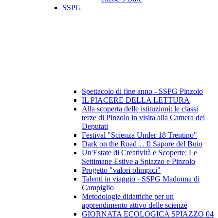
SSPG
Spettacolo di fine anno - SSPG Pinzolo
IL PIACERE DELLA LETTURA
Alla scoperta delle istituzioni: le classi
terze di Pinzolo in visita alla Camera dei
Deputati
Festival "Scienza Under 18 Trentino"
Dark on the Road… Il Sapore del Buio
Un'Estate di Creatività e Scoperte: Le
Settimane Estive a Spiazzo e Pinzolo
Progetto "valori olimpici"
Talenti in viaggio - SSPG Madonna di
Campiglio
Metodologie didattiche per un
apprendimento attivo delle scienze
GIORNATA ECOLOGICA SPIAZZO 04