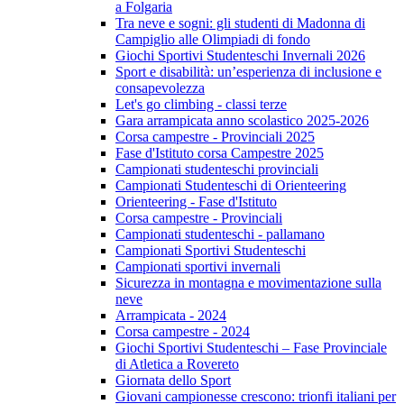
a Folgaria
Tra neve e sogni: gli studenti di Madonna di
Campiglio alle Olimpiadi di fondo
Giochi Sportivi Studenteschi Invernali 2026
Sport e disabilità: un’esperienza di inclusione e
consapevolezza
Let's go climbing - classi terze
Gara arrampicata anno scolastico 2025-2026
Corsa campestre - Provinciali 2025
Fase d'Istituto corsa Campestre 2025
Campionati studenteschi provinciali
Campionati Studenteschi di Orienteering
Orienteering - Fase d'Istituto
Corsa campestre - Provinciali
Campionati studenteschi - pallamano
Campionati Sportivi Studenteschi
Campionati sportivi invernali
Sicurezza in montagna e movimentazione sulla
neve
Arrampicata - 2024
Corsa campestre - 2024
Giochi Sportivi Studenteschi – Fase Provinciale
di Atletica a Rovereto
Giornata dello Sport
Giovani campionesse crescono: trionfi italiani per