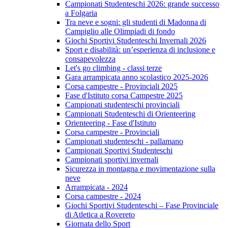
Campionati Studenteschi 2026: grande successo
a Folgaria
Tra neve e sogni: gli studenti di Madonna di
Campiglio alle Olimpiadi di fondo
Giochi Sportivi Studenteschi Invernali 2026
Sport e disabilità: un’esperienza di inclusione e
consapevolezza
Let's go climbing - classi terze
Gara arrampicata anno scolastico 2025-2026
Corsa campestre - Provinciali 2025
Fase d'Istituto corsa Campestre 2025
Campionati studenteschi provinciali
Campionati Studenteschi di Orienteering
Orienteering - Fase d'Istituto
Corsa campestre - Provinciali
Campionati studenteschi - pallamano
Campionati Sportivi Studenteschi
Campionati sportivi invernali
Sicurezza in montagna e movimentazione sulla
neve
Arrampicata - 2024
Corsa campestre - 2024
Giochi Sportivi Studenteschi – Fase Provinciale
di Atletica a Rovereto
Giornata dello Sport