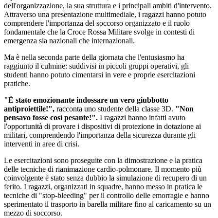
dell'organizzazione, la sua struttura e i principali ambiti d'intervento.
Attraverso una presentazione multimediale, i ragazzi hanno potuto
comprendere l'importanza del soccorso organizzato e il ruolo
fondamentale che la Croce Rossa Militare svolge in contesti di
emergenza sia nazionali che internazionali.
Ma è nella seconda parte della giornata che l'entusiasmo ha
raggiunto il culmine: suddivisi in piccoli gruppi operativi, gli
studenti hanno potuto cimentarsi in vere e proprie esercitazioni
pratiche.
"È stato emozionante indossare un vero giubbotto
antiproiettile!",
racconta uno studente della classe 3D.
"Non
pensavo fosse così pesante!".
I ragazzi hanno infatti avuto
l'opportunità di provare i dispositivi di protezione in dotazione ai
militari, comprendendo l'importanza della sicurezza durante gli
interventi in aree di crisi.
Le esercitazioni sono proseguite con la dimostrazione e la pratica
delle tecniche di rianimazione cardio-polmonare. Il momento più
coinvolgente è stato senza dubbio la simulazione di recupero di un
ferito. I ragazzi, organizzati in squadre, hanno messo in pratica le
tecniche di "stop-bleeding" per il controllo delle emorragie e hanno
sperimentato il trasporto in barella militare fino al caricamento su un
mezzo di soccorso.