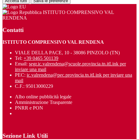
Accetta tutti
Salva le preferenze
ISTITUTO COMPRENSIVO VAL
RENDENA
Contatti
ISTITUTO COMPRENSIVO VAL RENDENA
VIALE DELLA PACE, 10 - 38086 PINZOLO (TN)
Tel:
+39 0465 501139
Email:
segr.ic.valrendena@scuole.provincia.tn.it
Link per
inviare una mail
PEC:
ic.valrendena@pec.provincia.tn.it
Link per inviare una
mail
C.F.: 95013000229
Albo online pubblicità legale
Amministrazione Trasparente
PNRR e PON
Sezione Link Utili