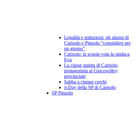
Legalità e istituzioni: gli alunni di
Carisolo e Pinzolo “consiglieri per
un giorno”
Carisolo: la scuola vota la sindaca
Eva
La classe quinta di Carisolo
protagonista al Giocovolley
provinciale
Sabba a cinque cerchi
π-Day della SP di Carisolo
SP Pinzolo