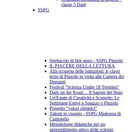
classe 5 Darè
SSPG
Spettacolo di fine anno - SSPG Pinzolo
IL PIACERE DELLA LETTURA
Alla scoperta delle istituzioni: le classi
terze di Pinzolo in visita alla Camera dei
Deputati
Festival "Scienza Under 18 Trentino"
Dark on the Road… Il Sapore del Buio
Un'Estate di Creatività e Scoperte: Le
Settimane Estive a Spiazzo e Pinzolo
Progetto "valori olimpici"
Talenti in viaggio - SSPG Madonna di
Campiglio
Metodologie didattiche per un
apprendimento attivo delle scienze