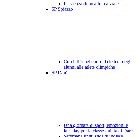
L'assenza di un'arte marziale
SP Spiazzo
Con il tifo nel cuore: la lettera degli
alunni alle atlete olimpiche
SP Darè
Una giornata di sport, emozioni e
fair play per la classe quinta di Darè
Settimana linguistica di inglese –