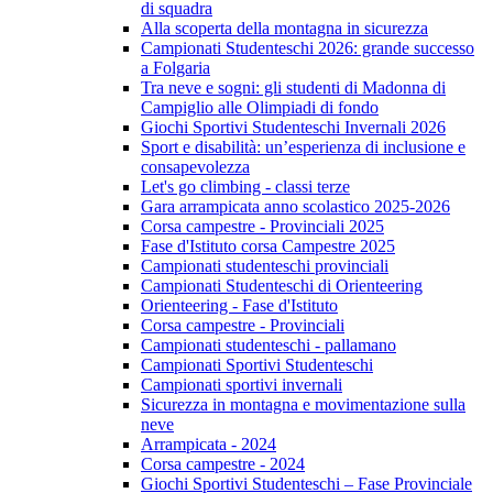
di squadra
Alla scoperta della montagna in sicurezza
Campionati Studenteschi 2026: grande successo
a Folgaria
Tra neve e sogni: gli studenti di Madonna di
Campiglio alle Olimpiadi di fondo
Giochi Sportivi Studenteschi Invernali 2026
Sport e disabilità: un’esperienza di inclusione e
consapevolezza
Let's go climbing - classi terze
Gara arrampicata anno scolastico 2025-2026
Corsa campestre - Provinciali 2025
Fase d'Istituto corsa Campestre 2025
Campionati studenteschi provinciali
Campionati Studenteschi di Orienteering
Orienteering - Fase d'Istituto
Corsa campestre - Provinciali
Campionati studenteschi - pallamano
Campionati Sportivi Studenteschi
Campionati sportivi invernali
Sicurezza in montagna e movimentazione sulla
neve
Arrampicata - 2024
Corsa campestre - 2024
Giochi Sportivi Studenteschi – Fase Provinciale