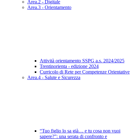
Area.2 - Digitale
Area.3 - Orientamento
Attività orientamento SSPG a.s. 2024/2025
Trentinorienta - edizione 2024
Curricolo di Rete per Competenze Orientative
Area.4 - Salute e Sicurezza
“Tuo figlio lo sa già… e tu cosa non vuoi
sapere?”: una serata di confronto e