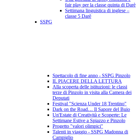
fair play per la classe quinta di Darè
Settimana linguistica di inglese –
classe 5 Darè
SSPG
Spettacolo di fine anno - SSPG Pinzolo
IL PIACERE DELLA LETTURA
Alla scoperta delle istituzioni: le classi
terze di Pinzolo in visita alla Camera dei
Deputati
Festival "Scienza Under 18 Trentino"
Dark on the Road… Il Sapore del Buio
Un'Estate di Creatività e Scoperte: Le
Settimane Estive a Spiazzo e Pinzolo
Progetto "valori olimpici"
Talenti in viaggio - SSPG Madonna di
Campiglio