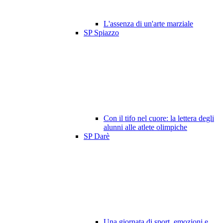
L'assenza di un'arte marziale
SP Spiazzo
Con il tifo nel cuore: la lettera degli
alunni alle atlete olimpiche
SP Darè
Una giornata di sport, emozioni e