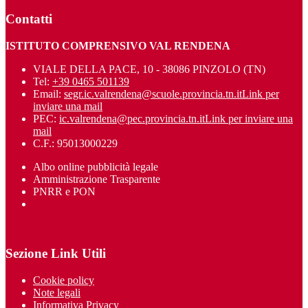
Contatti
ISTITUTO COMPRENSIVO VAL RENDENA
VIALE DELLA PACE, 10 - 38086 PINZOLO (TN)
Tel:
+39 0465 501139
Email:
segr.ic.valrendena@scuole.provincia.tn.it
Link per
inviare una mail
PEC:
ic.valrendena@pec.provincia.tn.it
Link per inviare una
mail
C.F.: 95013000229
Albo online pubblicità legale
Amministrazione Trasparente
PNRR e PON
Sezione Link Utili
Cookie policy
Note legali
Informativa Privacy