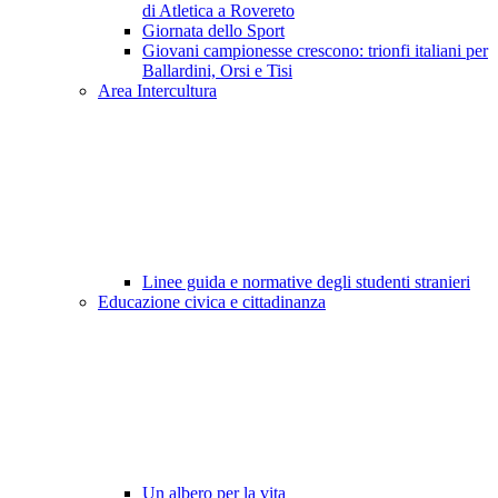
di Atletica a Rovereto
Giornata dello Sport
Giovani campionesse crescono: trionfi italiani per
Ballardini, Orsi e Tisi
Area Intercultura
Linee guida e normative degli studenti stranieri
Educazione civica e cittadinanza
Un albero per la vita