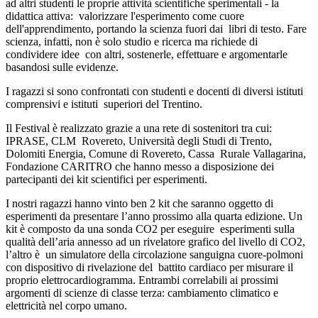
ad altri studenti le proprie attività scientifiche sperimentali
- la
didattica attiva: valorizzare l'esperimento come cuore
dell'apprendimento,
portando la scienza fuori dai libri di testo
. Fare
scienza, infatti, non è solo studio e ricerca ma richiede di
condividere idee con altri, sostenerle, effettuare e argomentarle
basandosi sulle evidenze.
I ragazzi si sono confrontati con studenti e docenti di diversi istituti
comprensivi e istituti superiori del Trentino.
Il Festival è realizzato grazie a una rete di
sostenitori tra cui:
IPRASE
, CLM Rovereto, Università degli Studi di Trento,
Dolomiti Energia, Comune di Rovereto, Cassa Rurale Vallagarina,
Fondazione CARITRO
che hanno messo a disposizione
dei
partecipanti dei kit scientifici per esperimenti.
I nostri ragazzi hanno vinto ben 2 kit
che saranno oggetto
di
esperimenti
da presentare
l’anno prossimo alla quarta edizione. Un
kit è composto da una sonda CO
2
per eseguire esperimenti sulla
qualità dell’aria annesso ad un rivelatore grafico del livello di CO
2,
l’altro è un simulatore della circolazione sanguigna cuore-polmoni
con dispositivo di rivelazione del battito cardiaco per misurare il
proprio elettrocardiogramma. Entrambi correlabili ai prossimi
argomenti di scienze di classe terza: cambiamento climatico e
elettricità nel corpo umano.