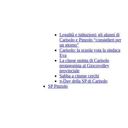
Legalità e istituzioni: gli alunni di
Carisolo e Pinzolo “consiglieri per
un giorno”
Carisolo: la scuola vota la sindaca
Eva
La classe quinta di Carisolo
protagonista al Giocovolley
provinciale
Sabba a cinque cerchi
π-Day della SP di Carisolo
SP Pinzolo