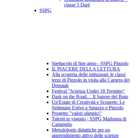
classe 5 Darè
SSPG
Spettacolo di fine anno - SSPG Pinzolo
IL PIACERE DELLA LETTURA
Alla scoperta delle istituzioni: le classi
terze di Pinzolo in visita alla Camera dei
Deputati
Festival "Scienza Under 18 Trentino"
Dark on the Road… Il Sapore del Buio
Un'Estate di Creatività e Scoperte: Le
Settimane Estive a Spiazzo e Pinzolo
Progetto "valori olimpici"
Talenti in viaggio - SSPG Madonna di
Campiglio
Metodologie didattiche per un
apprendimento attivo delle scienze