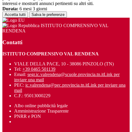
interessi e mostrarti annunci pertinenti su altri siti.
Durata:
6 mesi 3 giorni
Accetta tutti
Salva le preferenze
ISTITUTO COMPRENSIVO VAL
RENDENA
Contatti
ISTITUTO COMPRENSIVO VAL RENDENA
VIALE DELLA PACE, 10 - 38086 PINZOLO (TN)
Tel:
+39 0465 501139
Email:
segr.ic.valrendena@scuole.provincia.tn.it
Link per
inviare una mail
PEC:
ic.valrendena@pec.provincia.tn.it
Link per inviare una
mail
C.F.: 95013000229
Albo online pubblicità legale
Amministrazione Trasparente
PNRR e PON