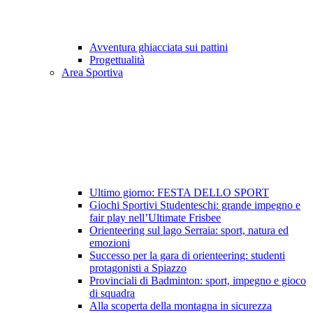
Avventura ghiacciata sui pattini
Progettualità
Area Sportiva
Ultimo giorno: FESTA DELLO SPORT
Giochi Sportivi Studenteschi: grande impegno e
fair play nell’Ultimate Frisbee
Orienteering sul lago Serraia: sport, natura ed
emozioni
Successo per la gara di orienteering: studenti
protagonisti a Spiazzo
Provinciali di Badminton: sport, impegno e gioco
di squadra
Alla scoperta della montagna in sicurezza