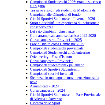
Campionati Studenteschi 2026: grande successo
a Folgaria
Tra neve e sogni: gli studenti di Madonna di
Campiglio alle Olimpiadi di fondo
Giochi Sportivi Studenteschi Invernali 2026
Sport e disabilità: un’esperienza di inclusione e
consapevolezza
Let's go climbing - classi terze
Gara arrampicata anno scolastico 2025-2026
Corsa campestre - Provinciali 2025
Fase d'Istituto corsa Campestre 2025
Campionati studenteschi provinciali
Campionati Studenteschi di Orienteering
Orienteering - Fase d'Istituto
Corsa campestre - Provinciali
Campionati studenteschi - pallamano
Campionati Sportivi Studenteschi
Campionati sportivi invernali
Sicurezza in montagna e movimentazione sulla
neve
Arrampicata - 2024
Corsa campestre - 2024
Giochi Sportivi Studenteschi – Fase Provinciale
di Atletica a Rovereto
Giornata dello Sport