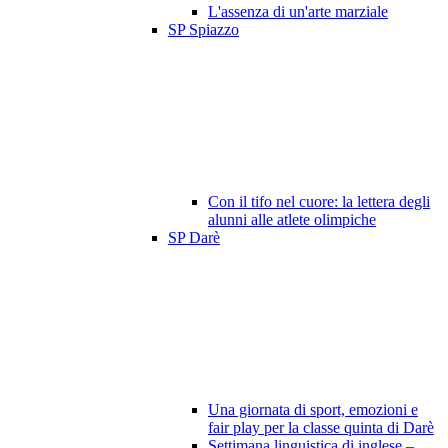
L'assenza di un'arte marziale
SP Spiazzo
Con il tifo nel cuore: la lettera degli
alunni alle atlete olimpiche
SP Darè
Una giornata di sport, emozioni e
fair play per la classe quinta di Darè
Settimana linguistica di inglese –