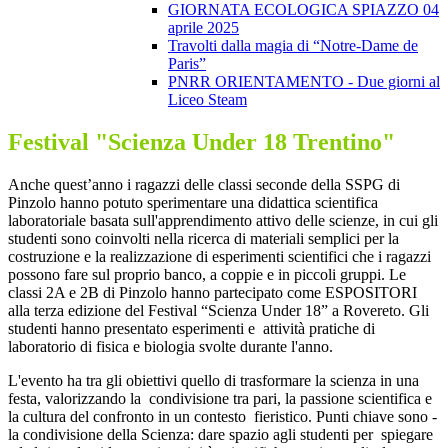
GIORNATA ECOLOGICA SPIAZZO 04
aprile 2025
Travolti dalla magia di “Notre-Dame de
Paris”
PNRR ORIENTAMENTO - Due giorni al
Liceo Steam
Festival "Scienza Under 18 Trentino"
Anche quest’anno i ragazzi delle classi
seconde della SSPG di
Pinzolo hanno potuto
sperimentare una
didattica scientifica
laboratoriale basata sull'apprendimento
attivo delle scienze
, in cui gli
studenti sono
coinvolti nella ricerca di materiali semplici per
la
costruzione e la realizzazione di
esperimenti scientifici che i ragazzi
possono
fare sul proprio banco, a coppie e in piccoli
gruppi.
Le
classi 2A e 2B di Pinzolo hanno partecipato come ESPOSITORI
alla
terza edizione del Festival “Scienza Under 18” a Rovereto
. Gli
studenti hanno presentato esperimenti e attività pratiche di
laboratorio di fisica e biologia svolte durante l'anno.
L'evento ha tra gli obiettivi quello di
trasformare la scienza in una
festa, valorizzando la condivisione tra pari, la passione scientifica e
la cultura del confronto
in un contesto fieristico. Punti chiave sono -
la condivisione della Scienza:
dare spazio agli studenti per spiegare